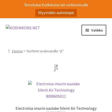
Tervetuloa Kodinkone.net verkkosivuille
Myymälän aukioloajat
Siirry
Siirry
Valikko
navigointiin
sisältöön
Laajen
Kodinkoneiden varaosat
alemm
Etusivu
> Tuotteet avainsanalla “jt”
tason
Ota yhteyttä
valikko
jt
Myymälä
Asiakaspalvelu
Electrolux imurin suulake Silent Air Technology