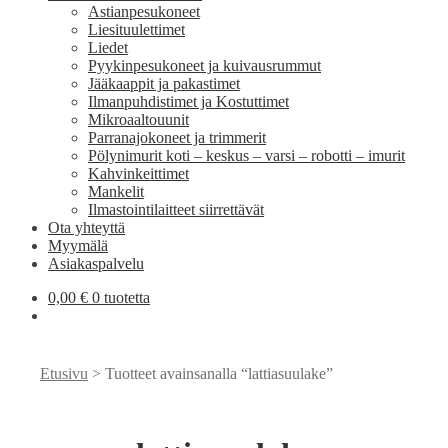
Astianpesukoneet
Liesituulettimet
Liedet
Pyykinpesukoneet ja kuivausrummut
Jääkaappit ja pakastimet
Ilmanpuhdistimet ja Kostuttimet
Mikroaaltouunit
Parranajokoneet ja trimmerit
Pölynimurit koti – keskus – varsi – robotti – imurit
Kahvinkeittimet
Mankelit
Ilmastointilaitteet siirrettävät
Ota yhteyttä
Myymälä
Asiakaspalvelu
0,00
€
0 tuotetta
Etusivu
> Tuotteet avainsanalla “lattiasuulake”