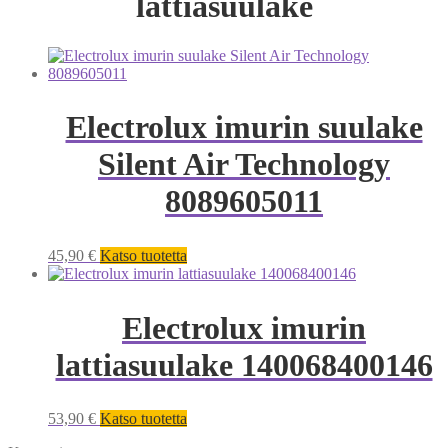
lattiasuulake
Electrolux imurin suulake
Silent Air Technology
8089605011
45,90
€
Katso tuotetta
Electrolux imurin
lattiasuulake 140068400146
53,90
€
Katso tuotetta