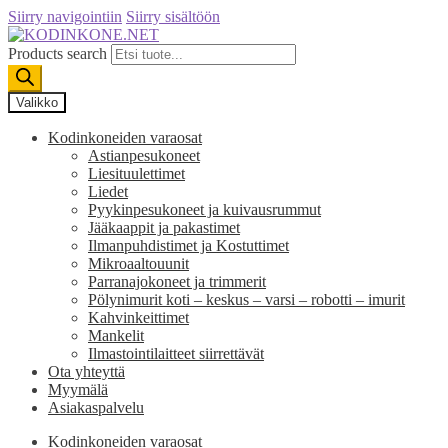
Siirry navigointiin
Siirry sisältöön
Products search
Valikko
Kodinkoneiden varaosat
Astianpesukoneet
Liesituulettimet
Liedet
Pyykinpesukoneet ja kuivausrummut
Jääkaappit ja pakastimet
Ilmanpuhdistimet ja Kostuttimet
Mikroaaltouunit
Parranajokoneet ja trimmerit
Pölynimurit koti – keskus – varsi – robotti – imurit
Kahvinkeittimet
Mankelit
Ilmastointilaitteet siirrettävät
Ota yhteyttä
Myymälä
Asiakaspalvelu
Kodinkoneiden varaosat