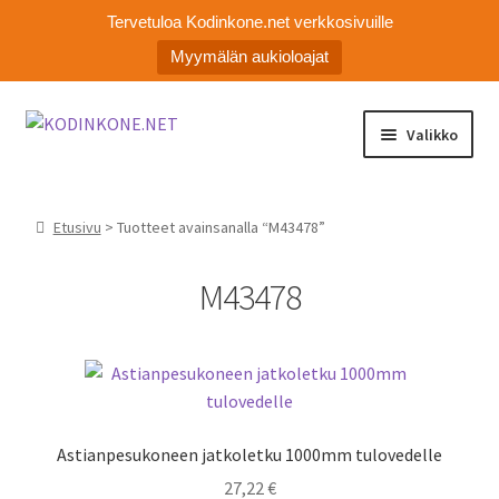
Tervetuloa Kodinkone.net verkkosivuille
Myymälän aukioloajat
Siirry
Siirry
Valikko
navigointiin
sisältöön
Laajen
Kodinkoneiden varaosat
alemm
Etusivu
> Tuotteet avainsanalla “M43478”
tason
Ota yhteyttä
valikko
M43478
Myymälä
Asiakaspalvelu
Astianpesukoneen jatkoletku 1000mm tulovedelle
27,22
€