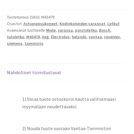
1000mm
tulovedelle
määrä
Tuotetunnus (SKU):
M43478
Osastot:
Astianpesukoneet
,
Kodinkoneiden varaosat
,
Letkut
Avainsanat tuotteelle
Miele
,
varaosa
,
poistoletku
,
Bosch
,
tuloletku
,
M43478
,
Aeg
,
Electrolux
,
helsinki
,
vantaa
,
rosenlev
,
siemens
,
tammisto
Mahdolliset toimitustavat
1) Varaa tuote ostoskorin kautta valitsemaasi
myymälään noudettavaksi.
2) Nouda tuote suoraan Vantaa-Tammiston