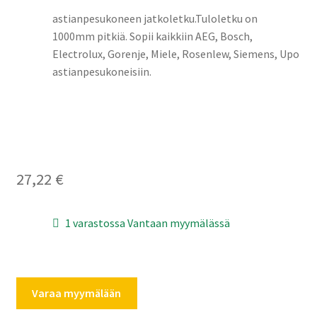
astianpesukoneen jatkoletku.Tuloletku on
1000mm pitkiä. Sopii kaikkiin AEG, Bosch,
Electrolux, Gorenje, Miele, Rosenlew, Siemens, Upo
astianpesukoneisiin.
27,22
€
1 varastossa Vantaan myymälässä
Astianpesukoneen
Varaa myymälään
jatkoletku