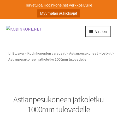
Tervetuloa Kodinkone.net verkkosivuille
Myymälän aukioloajat
Siirry
Siirry
Valikko
navigointiin
sisältöön
Laajen
Kodinkoneiden varaosat
alemm
Etusivu
>
Kodinkoneiden varaosat
>
Astianpesukoneet
>
Letkut
>
tason
Ota yhteyttä
Astianpesukoneen jatkoletku 1000mm tulovedelle
valikko
Myymälä
Asiakaspalvelu
Astianpesukoneen jatkoletku
1000mm tulovedelle