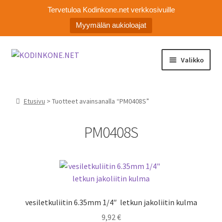
Tervetuloa Kodinkone.net verkkosivuille
Myymälän aukioloajat
Siirry
Siirry
Valikko
navigointiin
sisältöön
Laajen
Kodinkoneiden varaosat
alemm
Etusivu
> Tuotteet avainsanalla “PM0408S”
tason
Ota yhteyttä
valikko
PM0408S
Myymälä
Asiakaspalvelu
vesiletkuliitin 6.35mm 1/4″ letkun jakoliitin kulma
9,92
€