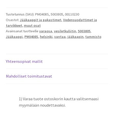
5/16"
letkun
jakoliitin
Tuotetunnus (SKU):
PM0408S, 5003805, 00110230
Osastot:
Jääkaappit ja pakastimet
,
Vedensuodattimet ja
määrä
tarvikkeet
,
muut osat
Avainsanat tuotteelle
varaosa
,
vesiletkuliitin
,
5003805
,
Jääkaappi
,
PM0408S
,
helsinki
,
vantaa
,
jääkaapin
,
tammisto
Yhteensopivat mallit
Mahdolliset toimitustavat
1) Varaa tuote ostoskorin kautta valitsemaasi
myymälään noudettavaksi.