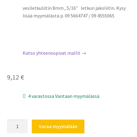
vesiletkuliitin 8mm , 5/16″ letkun jakoliitin. Kysy
lisää myymälästä p. 09 5664747 / 09 4555065
Katso yhteensopivat mallit →
9,12
€
4 varastossa Vantaan myymälässä
vesiletkuliitin
Varaa myymälään
8mm