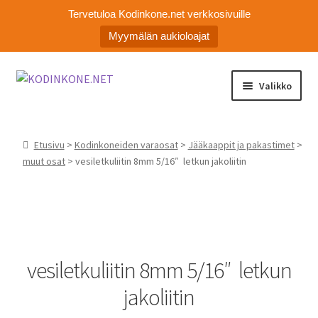
Tervetuloa Kodinkone.net verkkosivuille
Myymälän aukioloajat
Siirry
Siirry
Valikko
navigointiin
sisältöön
Laajen
Kodinkoneiden varaosat
alemm
Etusivu
>
Kodinkoneiden varaosat
>
Jääkaappit ja pakastimet
>
tason
Ota yhteyttä
muut osat
> vesiletkuliitin 8mm 5/16″ letkun jakoliitin
valikko
Myymälä
Asiakaspalvelu
vesiletkuliitin 8mm 5/16″ letkun
jakoliitin