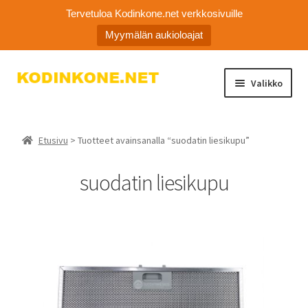
Tervetuloa Kodinkone.net verkkosivuille
Myymälän aukioloajat
Siirry
Siirry
Valikko
navigointiin
sisältöön
Laajen
Kodinkoneiden varaosat
alemm
Etusivu
> Tuotteet avainsanalla “suodatin liesikupu”
tason
Ota yhteyttä
valikko
suodatin liesikupu
Myymälä
Asiakaspalvelu