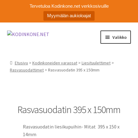
Tervetuloa Kodinkone.net verkkosivuille
Myymälän aukioloajat
Siirry
Siirry
Valikko
navigointiin
sisältöön
Laajen
Kodinkoneiden varaosat
alemm
Etusivu
>
Kodinkoneiden varaosat
>
Liesituulettimet
>
tason
Ota yhteyttä
Rasvasuodattimet
> Rasvasuodatin 395 x 150mm
valikko
Myymälä
Asiakaspalvelu
Rasvasuodatin 395 x 150mm
Rasvasuodatin liesikupuihin- Mitat 395 x 150 x
14mm