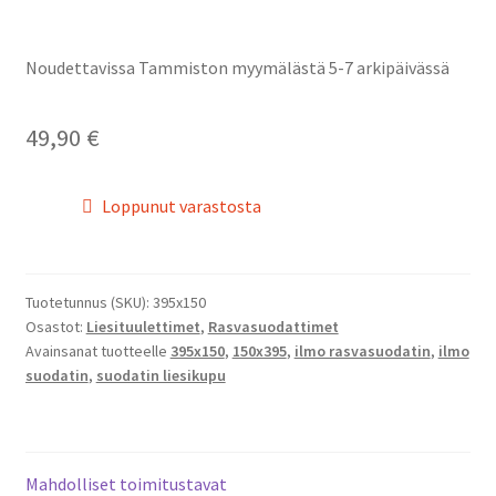
Noudettavissa Tammiston myymälästä 5-7 arkipäivässä
49,90
€
Loppunut varastosta
Tuotetunnus (SKU):
395x150
Osastot:
Liesituulettimet
,
Rasvasuodattimet
Avainsanat tuotteelle
395x150
,
150x395
,
ilmo rasvasuodatin
,
ilmo
suodatin
,
suodatin liesikupu
Mahdolliset toimitustavat