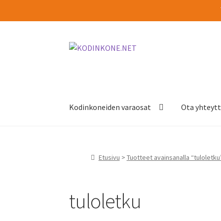
Siirry
Siirry
navigointiin
sisältöön
Kodinkoneiden varaosat
Ota yhteyt
Etusivu
>
Tuotteet avainsanalla “tuloletku
tuloletku