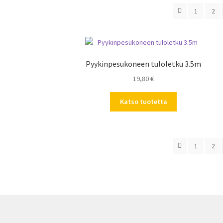
1
2
Pyykinpesukoneen tuloletku 3.5m
19,80
€
Katso tuotetta
1
2