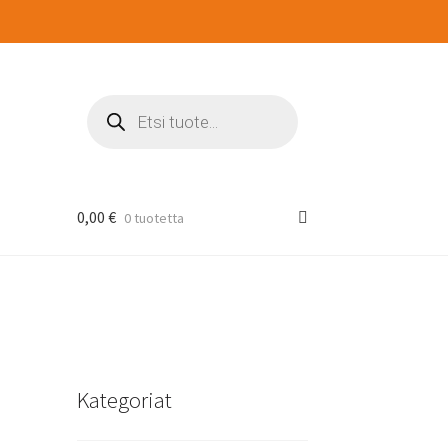
Products
search
0,00
€
0 tuotetta
Kategoriat