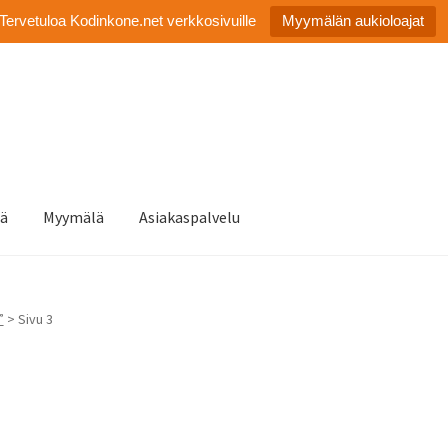
Tervetuloa Kodinkone.net verkkosivuille
Myymälän aukioloajat
tä
Myymälä
Asiakaspalvelu
”
> Sivu 3