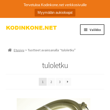
Tervetuloa Kodinkone.net verkkosivuille
Myymälän aukioloajat
Siirry
Siirry
Valikko
navigointiin
sisältöön
Laajen
Kodinkoneiden varaosat
alemm
Etusivu
> Tuotteet avainsanalla “tuloletku”
tason
Ota yhteyttä
valikko
tuloletku
Myymälä
Asiakaspalvelu
1
2
3