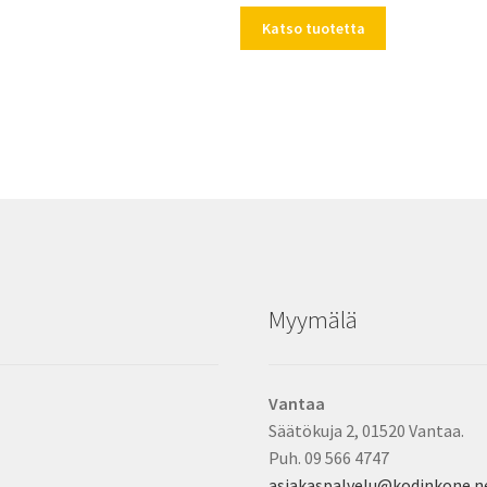
Katso tuotetta
Myymälä
Vantaa
Säätökuja 2, 01520 Vantaa.
Puh. 09 566 4747
asiakaspalvelu@kodinkone.n