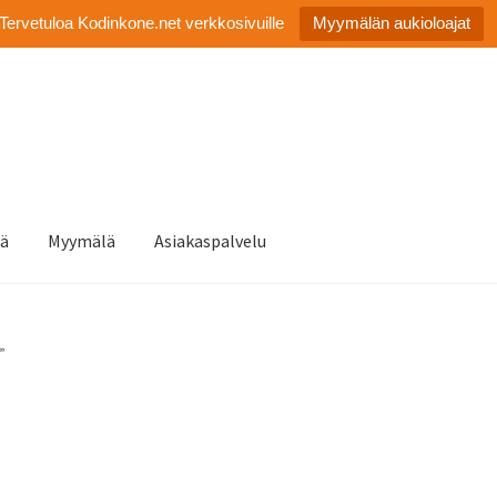
Tervetuloa Kodinkone.net verkkosivuille
Myymälän aukioloajat
tä
Myymälä
Asiakaspalvelu
”