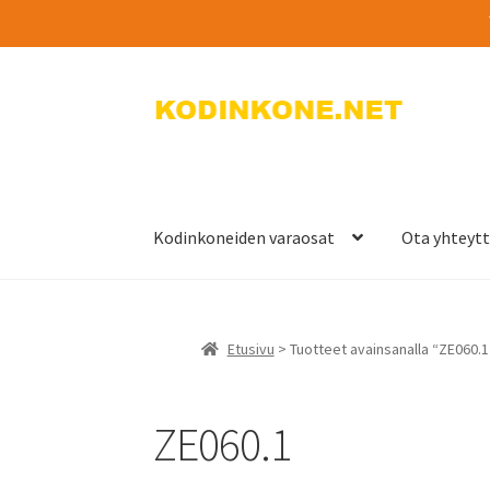
Siirry
Siirry
navigointiin
sisältöön
Kodinkoneiden varaosat
Ota yhteyt
Etusivu
> Tuotteet avainsanalla “ZE060.1
ZE060.1