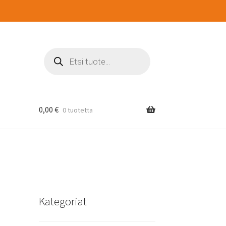
Products
search
0,00
€
0 tuotetta
Kategoriat