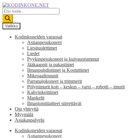
Siirry
Siirry
navigointiin
sisältöön
Products
search
Valikko
Kodinkoneiden varaosat
Astianpesukoneet
Liesituulettimet
Liedet
Pyykinpesukoneet ja kuivausrummut
Jääkaappit ja pakastimet
Ilmanpuhdistimet ja Kostuttimet
Mikroaaltouunit
Parranajokoneet ja trimmerit
Pölynimurit koti – keskus – varsi – robotti – imurit
Kahvinkeittimet
Mankelit
Ilmastointilaitteet siirrettävät
Ota yhteyttä
Myymälä
Asiakaspalvelu
Kodinkoneiden varaosat
Astianpesukoneet