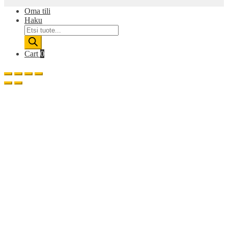
Oma tili
Haku
Products
search
Cart
0