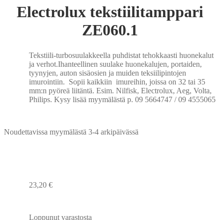
Electrolux tekstiilitamppari
ZE060.1
Tekstiili-turbosuulakkeella puhdistat tehokkaasti huonekalut
ja verhot.Ihanteellinen suulake huonekalujen, portaiden,
tyynyjen, auton sisäosien ja muiden teksiilipintojen
imurointiin. Sopii kaikkiin imureihin, joissa on 32 tai 35
mm:n pyöreä liitäntä. Esim. Nilfisk, Electrolux, Aeg, Volta,
Philips. Kysy lisää myymälästä p. 09 5664747 / 09 4555065
Noudettavissa myymälästä 3-4 arkipäivässä
23,20
€
Loppunut varastosta