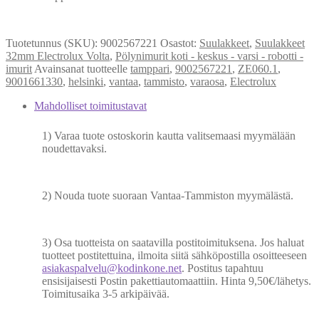
Tuotetunnus (SKU):
9002567221
Osastot:
Suulakkeet
,
Suulakkeet
32mm Electrolux Volta
,
Pölynimurit koti - keskus - varsi - robotti -
imurit
Avainsanat tuotteelle
tamppari
,
9002567221
,
ZE060.1
,
9001661330
,
helsinki
,
vantaa
,
tammisto
,
varaosa
,
Electrolux
Mahdolliset toimitustavat
1) Varaa tuote ostoskorin kautta valitsemaasi myymälään
noudettavaksi.
2) Nouda tuote suoraan Vantaa-Tammiston myymälästä.
3) Osa tuotteista on saatavilla postitoimituksena. Jos haluat
tuotteet postitettuina, ilmoita siitä sähköpostilla osoitteeseen
asiakaspalvelu@kodinkone.net
. Postitus tapahtuu
ensisijaisesti Postin pakettiautomaattiin. Hinta 9,50€/lähetys.
Toimitusaika 3-5 arkipäivää.