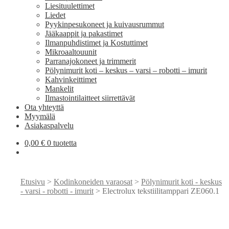
Liesituulettimet
Liedet
Pyykinpesukoneet ja kuivausrummut
Jääkaappit ja pakastimet
Ilmanpuhdistimet ja Kostuttimet
Mikroaaltouunit
Parranajokoneet ja trimmerit
Pölynimurit koti – keskus – varsi – robotti – imurit
Kahvinkeittimet
Mankelit
Ilmastointilaitteet siirrettävät
Ota yhteyttä
Myymälä
Asiakaspalvelu
0,00
€
0 tuotetta
Etusivu
>
Kodinkoneiden varaosat
>
Pölynimurit koti - keskus
- varsi - robotti - imurit
> Electrolux tekstiilitamppari ZE060.1