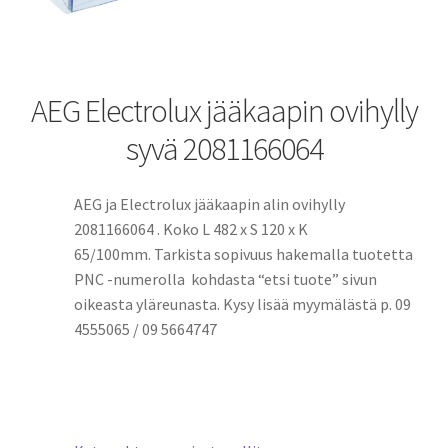
AEG Electrolux jääkaapin ovihylly
syvä 2081166064
AEG ja Electrolux jääkaapin alin ovihylly
2081166064 . Koko L 482 x S 120 x K
65/100mm. Tarkista sopivuus hakemalla tuotetta
PNC -numerolla kohdasta “etsi tuote” sivun
oikeasta yläreunasta. Kysy lisää myymälästä p. 09
4555065 / 09 5664747