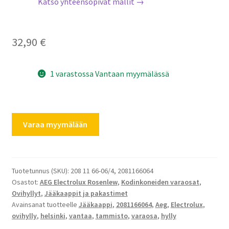
Katso yhteensopivat mallit →
32,90
€
1 varastossa Vantaan myymälässä
AEG
Varaa myymälään
Electrolux
jääkaapin
ovihylly
syvä
Tuotetunnus (SKU):
208 11 66-06/4, 2081166064
Osastot:
AEG Electrolux Rosenlew
,
Kodinkoneiden varaosat
,
2081166064
Ovihyllyt
,
Jääkaappit ja pakastimet
määrä
Avainsanat tuotteelle
Jääkaappi
,
2081166064
,
Aeg
,
Electrolux
,
ovihylly
,
helsinki
,
vantaa
,
tammisto
,
varaosa
,
hylly