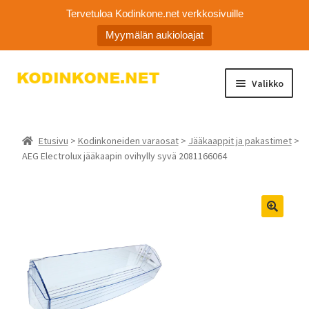
Tervetuloa Kodinkone.net verkkosivuille
Myymälän aukioloajat
Siirry
Siirry
Valikko
navigointiin
sisältöön
Kodinkoneiden varaosat
Etusivu
>
Kodinkoneiden varaosat
>
Jääkaappit ja pakastimet
>
Ota yhteyttä
AEG Electrolux jääkaapin ovihylly syvä 2081166064
Myymälä
🔍
Asiakaspalvelu