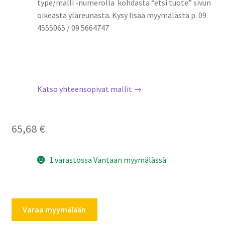
type/malli -numerolla kohdasta “etsi tuote” sivun
oikeasta yläreunasta. Kysy lisää myymälästä p. 09
4555065 / 09 5664747
Katso yhteensopivat mallit →
65,68
€
1 varastossa Vantaan myymälässä
AEG
Varaa myymälään
Electrolux