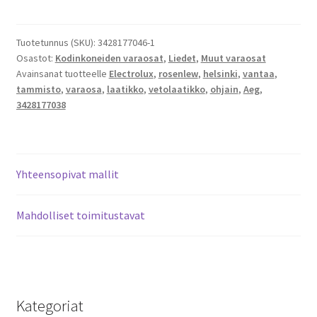
Rosenlew
vetolaatikko
ohjain
Tuotetunnus (SKU):
3428177046-1
Osastot:
Kodinkoneiden varaosat
,
Liedet
,
Muut varaosat
vasen
Avainsanat tuotteelle
Electrolux
,
rosenlew
,
helsinki
,
vantaa
,
3428177038
tammisto
,
varaosa
,
laatikko
,
vetolaatikko
,
ohjain
,
Aeg
,
määrä
3428177038
Yhteensopivat mallit
Mahdolliset toimitustavat
Kategoriat