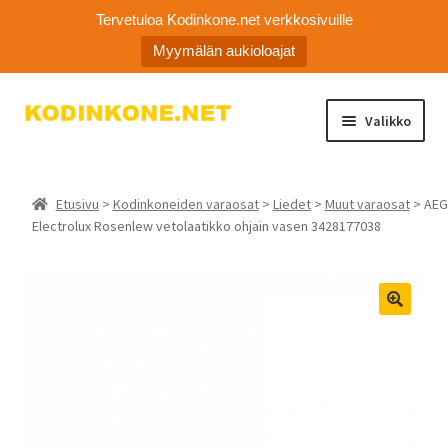
Tervetuloa Kodinkone.net verkkosivuille
Myymälän aukioloajat
Siirry
Siirry
Valikko
navigointiin
sisältöön
Laajen
Kodinkoneiden varaosat
alemm
Etusivu
>
Kodinkoneiden varaosat
>
Liedet
>
Muut varaosat
> AEG
tason
Ota yhteyttä
Electrolux Rosenlew vetolaatikko ohjain vasen 3428177038
valikko
Myymälä
Asiakaspalvelu