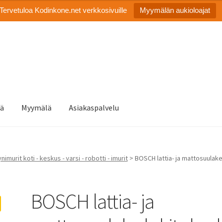
Tervetuloa Kodinkone.net verkkosivuille
Myymälän aukioloajat
tä
Myymälä
Asiakaspalvelu
nimurit koti - keskus - varsi - robotti - imurit
> BOSCH lattia- ja mattosuulake
BOSCH lattia- ja