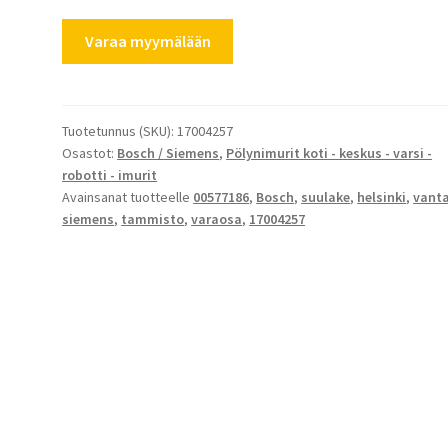
BOSCH
Varaa myymälään
lattia-
ja
mattosuulake
lukituksella
Tuotetunnus (SKU):
17004257
Osastot:
Bosch / Siemens
,
Pölynimurit koti - keskus - varsi -
17004257
robotti - imurit
määrä
Avainsanat tuotteelle
00577186
,
Bosch
,
suulake
,
helsinki
,
vant
siemens
,
tammisto
,
varaosa
,
17004257