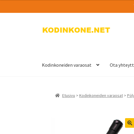
Siirry
Siirry
navigointiin
sisältöön
Kodinkoneiden varaosat
Ota yhteyt
Etusivu
>
Kodinkoneiden varaosat
>
Pöly
🔍