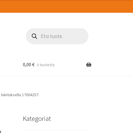
Products
search
0,00
€
0 tuotetta
 lukituksella 17004257
Kategoriat