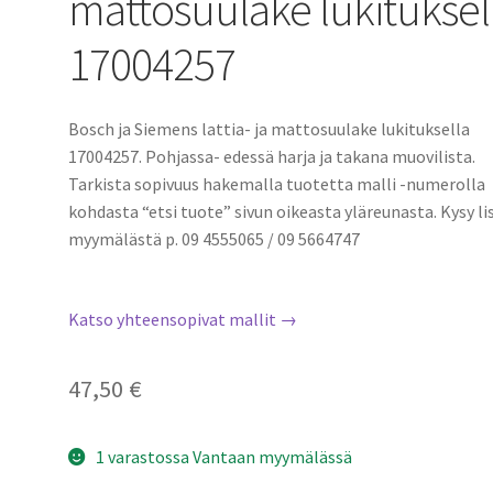
mattosuulake lukituksel
17004257
Bosch ja Siemens lattia- ja mattosuulake lukituksella
17004257. Pohjassa- edessä harja ja takana muovilista.
Tarkista sopivuus hakemalla tuotetta malli -numerolla
kohdasta “etsi tuote” sivun oikeasta yläreunasta. Kysy li
myymälästä p. 09 4555065 / 09 5664747
Katso yhteensopivat mallit →
47,50
€
1 varastossa Vantaan myymälässä