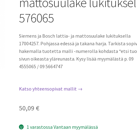
mattosuulake lukituksel
576065
Siemens ja Bosch lattia- ja mattosuulake lukituksella
17004257. Pohjassa edessä ja takana harja. Tarkista sopi
hakemalla tuotetta malli -numerolla kohdasta “etsi tu
sivun oikeasta yläreunasta. Kysy lisää myymälästä p. 09
4555065 / 09 5664747
Katso yhteensopivat mallit →
50,09
€
1 varastossa Vantaan myymälässä