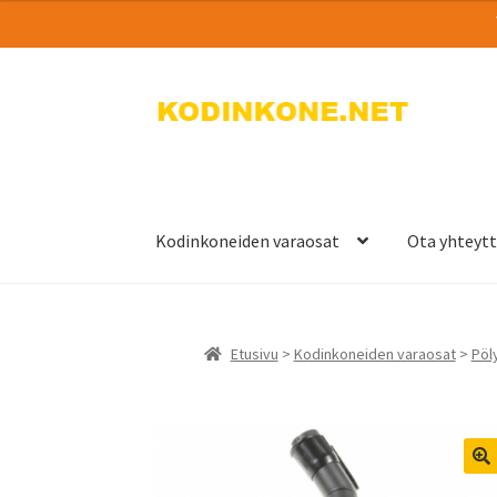
Siirry
Siirry
navigointiin
sisältöön
Kodinkoneiden varaosat
Ota yhteyt
Etusivu
>
Kodinkoneiden varaosat
>
Pöly
🔍