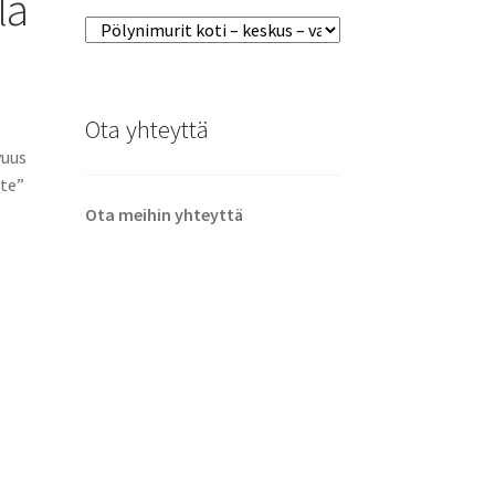
la
Ota yhteyttä
vuus
ote”
Ota meihin yhteyttä