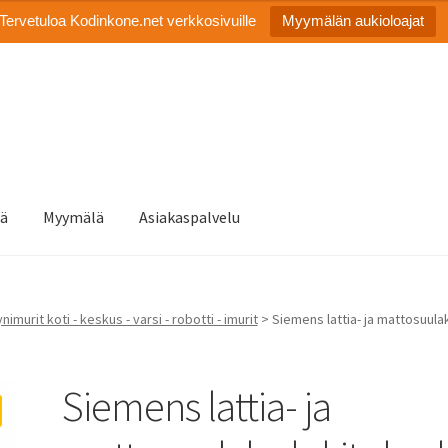
Tervetuloa Kodinkone.net verkkosivuille
Myymälän aukioloajat
tä
Myymälä
Asiakaspalvelu
nimurit koti - keskus - varsi - robotti - imurit
> Siemens lattia- ja mattosuula
Siemens lattia- ja