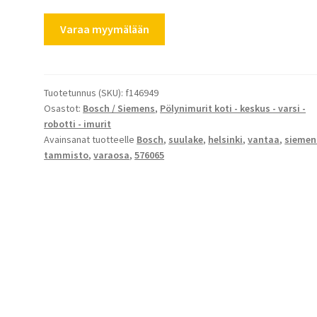
Siemens
Varaa myymälään
lattia-
ja
mattosuulake
lukituksella
Tuotetunnus (SKU):
f146949
Osastot:
Bosch / Siemens
,
Pölynimurit koti - keskus - varsi -
576065
robotti - imurit
määrä
Avainsanat tuotteelle
Bosch
,
suulake
,
helsinki
,
vantaa
,
siemen
tammisto
,
varaosa
,
576065