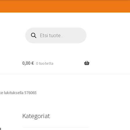
Products
search
0,00
€
0 tuotetta
ke lukituksella 576065
Kategoriat