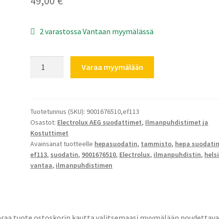
49,00
€
2 varastossa Vantaan myymälässä
Electrolux
Varaa myymälään
ilmanpuhdistimen
HEPA-
suodatin
EF113
Tuotetunnus (SKU):
9001676510,ef113
Osastot:
Electrolux AEG suodattimet
,
Ilmanpuhdistimet ja
määrä
Kostuttimet
Avainsanat tuotteelle
hepasuodatin
,
tammisto
,
hepa suodati
ef113
,
suodatin
,
9001676510
,
Electrolux
,
ilmanpuhdistin
,
hels
vantaa
,
ilmanpuhdistimen
araa tuote ostoskorin kautta valitsemaasi myymälään noudettava