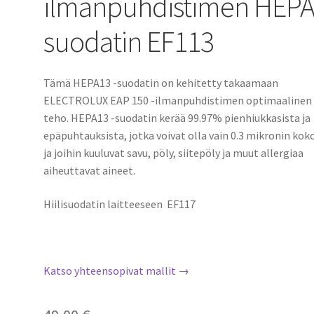
ilmanpuhdistimen HEPA
suodatin EF113
Tämä HEPA13 -suodatin on kehitetty takaamaan
ELECTROLUX EAP 150 -ilmanpuhdistimen optimaalinen
teho. HEPA13 -suodatin kerää 99.97% pienhiukkasista ja
epäpuhtauksista, jotka voivat olla vain 0.3 mikronin koko
ja joihin kuuluvat savu, pöly, siitepöly ja muut allergiaa
aiheuttavat aineet.
Hiilisuodatin laitteeseen EF117
Katso yhteensopivat mallit →