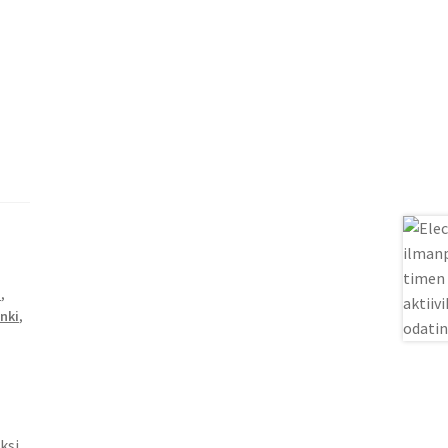
n
,
inki
,
ksi.