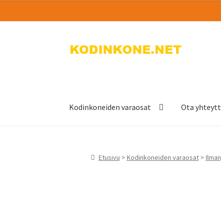
Siirry
Siirry
navigointiin
sisältöön
Kodinkoneiden varaosat
Ota yhteyt
Etusivu
>
Kodinkoneiden varaosat
>
Ilman