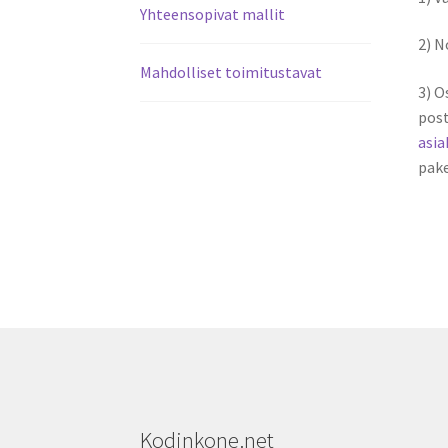
Yhteensopivat mallit
2) 
Mahdolliset toimitustavat
3) O
post
asi
pake
Kodinkone.net