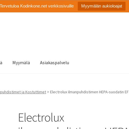
Tervetuloa Kodinkone.net verkkosivuille
Myymälän aukioloajat
tä
Myymälä
Asiakaspalvelu
puhdistimet ja Kostuttimet
> Electrolux ilmanpuhdistimen HEPA-suodatin E
Electrolux