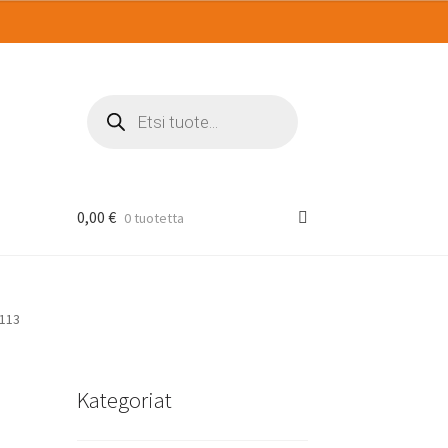
Products
search
0,00
€
0 tuotetta
F113
Kategoriat