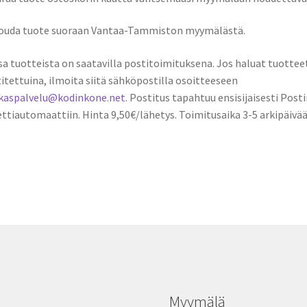
Nouda tuote suoraan Vantaa-Tammiston myymälästä.
sa tuotteista on saatavilla postitoimituksena. Jos haluat tuottee
itettuina, ilmoita siitä sähköpostilla osoitteeseen
akaspalvelu@kodinkone.net
. Postitus tapahtuu ensisijaisesti Posti
ttiautomaattiin. Hinta 9,50€/lähetys. Toimitusaika 3-5 arkipäivää
Myymälä