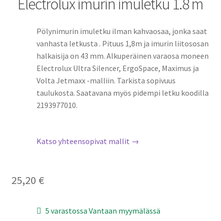
Electrolux imurin imuletku 1.8 m
Pölynimurin imuletku ilman kahvaosaa, jonka saat
vanhasta letkusta . Pituus 1,8m ja imurin liitososan
halkaisija on 43 mm. Alkuperäinen varaosa moneen
Electrolux Ultra Silencer, ErgoSpace, Maximus ja
Volta Jetmaxx -malliin. Tarkista sopivuus
taulukosta. Saatavana myös pidempi letku koodilla
2193977010.
Katso yhteensopivat mallit →
25,20
€
5 varastossa Vantaan myymälässä