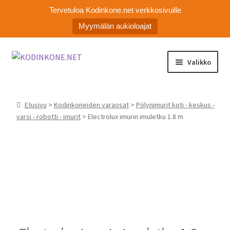
Tervetuloa Kodinkone.net verkkosivuille
Myymälän aukioloajat
Siirry
Siirry
Valikko
navigointiin
sisältöön
Laajen
Kodinkoneiden varaosat
alemm
Etusivu
>
Kodinkoneiden varaosat
>
Pölynimurit koti - keskus -
tason
Ota yhteyttä
varsi - robotti - imurit
> Electrolux imurin imuletku 1.8 m
valikko
Myymälä
Asiakaspalvelu