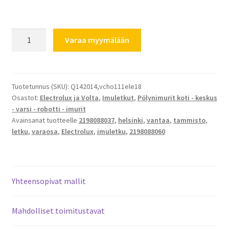
Electrolux
Varaa myymälään
imurin
imuletku
1.8
m
Tuotetunnus (SKU):
Q142014,vcho111ele18
Osastot:
Electrolux ja Volta
,
Imuletkut
,
Pölynimurit koti - keskus
määrä
- varsi - robotti - imurit
Avainsanat tuotteelle
2198088037
,
helsinki
,
vantaa
,
tammisto
,
letku
,
varaosa
,
Electrolux
,
imuletku
,
2198088060
Yhteensopivat mallit
Mahdolliset toimitustavat