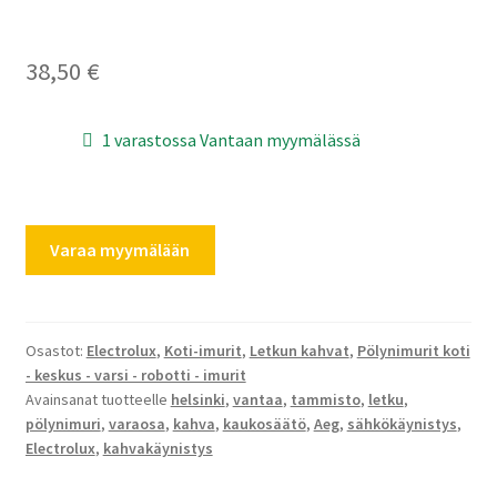
38,50
€
1 varastossa Vantaan myymälässä
Electrolux
Varaa myymälään
pölynimurin
kahva.Kahvakäynnistys
imureihin
2193710387
Osastot:
Electrolux
,
Koti-imurit
,
Letkun kahvat
,
Pölynimurit koti
- keskus - varsi - robotti - imurit
määrä
Avainsanat tuotteelle
helsinki
,
vantaa
,
tammisto
,
letku
,
pölynimuri
,
varaosa
,
kahva
,
kaukosäätö
,
Aeg
,
sähkökäynistys
,
Electrolux
,
kahvakäynistys