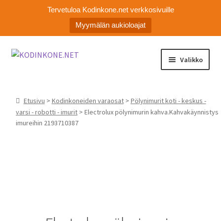
Tervetuloa Kodinkone.net verkkosivuille
Myymälän aukioloajat
Siirry
Siirry
Valikko
navigointiin
sisältöön
Laajen
Kodinkoneiden varaosat
alemm
Etusivu
>
Kodinkoneiden varaosat
>
Pölynimurit koti - keskus -
tason
Ota yhteyttä
varsi - robotti - imurit
> Electrolux pölynimurin kahva.Kahvakäynnistys
valikko
imureihin 2193710387
Myymälä
Asiakaspalvelu