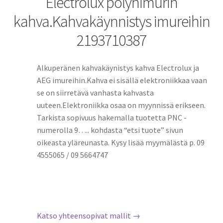
Electrolux pölynimurin
kahva.Kahvakäynnistys imureihin
2193710387
Alkuperänen kahvakäynistys kahva Electrolux ja
AEG imureihin.Kahva ei sisällä elektroniikkaa vaan
se on siirretävä vanhasta kahvasta
uuteen.Elektroniikka osaa on myynnissä erikseen.
Tarkista sopivuus hakemalla tuotetta PNC -
numerolla 9….. kohdasta “etsi tuote” sivun
oikeasta yläreunasta. Kysy lisää myymälästä p. 09
4555065 / 09 5664747
Katso yhteensopivat mallit →