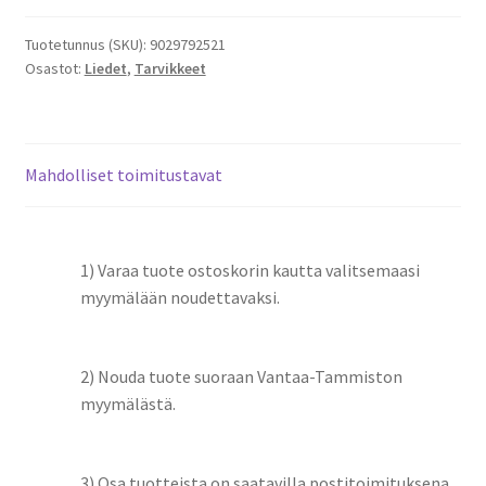
uunin
ja
Tuotetunnus (SKU):
9029792521
Osastot:
Liedet
,
Tarvikkeet
mikron
puhdistusaine
määrä
Mahdolliset toimitustavat
1) Varaa tuote ostoskorin kautta valitsemaasi
myymälään noudettavaksi.
2) Nouda tuote suoraan Vantaa-Tammiston
myymälästä.
3) Osa tuotteista on saatavilla postitoimituksena.