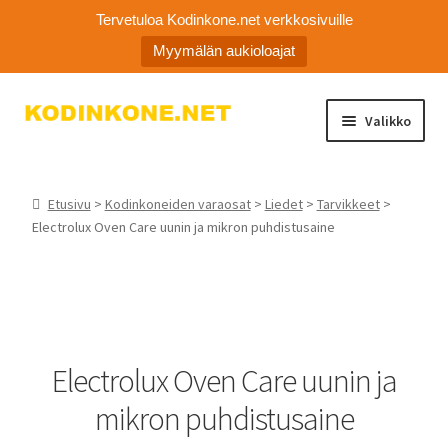
Tervetuloa Kodinkone.net verkkosivuille
Myymälän aukioloajat
Siirry
Siirry
Valikko
navigointiin
sisältöön
Laajen
Kodinkoneiden varaosat
alemm
Etusivu
>
Kodinkoneiden varaosat
>
Liedet
>
Tarvikkeet
>
tason
Ota yhteyttä
Electrolux Oven Care uunin ja mikron puhdistusaine
valikko
Myymälä
Asiakaspalvelu
Electrolux Oven Care uunin ja
mikron puhdistusaine