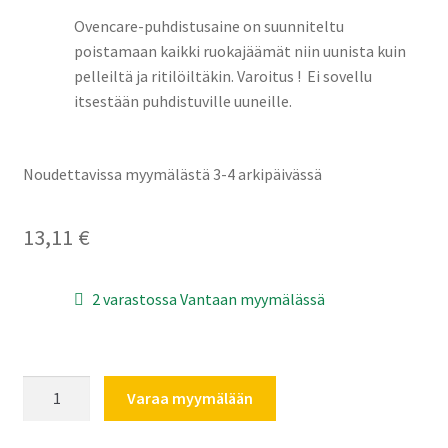
Ovencare-puhdistusaine on suunniteltu
poistamaan kaikki ruokajäämät niin uunista kuin
pelleiltä ja ritilöiltäkin. Varoitus ! Ei sovellu
itsestään puhdistuville uuneille.
Noudettavissa myymälästä 3-4 arkipäivässä
13,11
€
2 varastossa Vantaan myymälässä
Electrolux
Varaa myymälään
Oven
Care