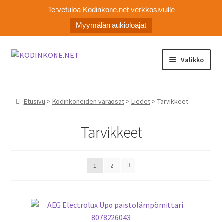
Tervetuloa Kodinkone.net verkkosivuille
Myymälän aukioloajat
Siirry
Siirry
Valikko
navigointiin
sisältöön
Laajen
Kodinkoneiden varaosat
alemm
Etusivu
>
Kodinkoneiden varaosat
>
Liedet
> Tarvikkeet
tason
Ota yhteyttä
valikko
Tarvikkeet
Myymälä
Asiakaspalvelu
1
2