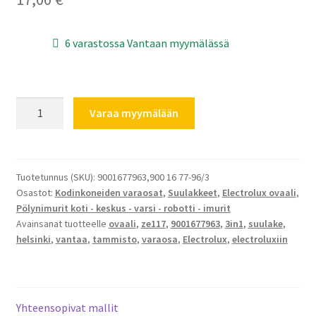
6 varastossa Vantaan myymälässä
Electrolux
Varaa myymälään
Perfect
Care
3in1
ZE117
Tuotetunnus (SKU):
9001677963,900 16 77-96/3
Osastot:
Kodinkoneiden varaosat
,
Suulakkeet
,
Electrolux ovaali
,
9001677963
Pölynimurit koti - keskus - varsi - robotti - imurit
määrä
Avainsanat tuotteelle
ovaali
,
ze117
,
9001677963
,
3in1
,
suulake
,
helsinki
,
vantaa
,
tammisto
,
varaosa
,
Electrolux
,
electroluxiin
Yhteensopivat mallit