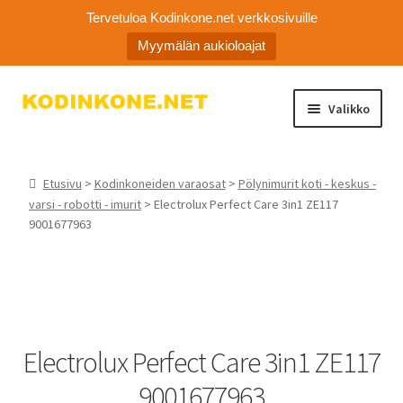
Tervetuloa Kodinkone.net verkkosivuille
Myymälän aukioloajat
Siirry
Siirry
Valikko
navigointiin
sisältöön
Laajen
Kodinkoneiden varaosat
alemm
Etusivu
>
Kodinkoneiden varaosat
>
Pölynimurit koti - keskus -
tason
Ota yhteyttä
varsi - robotti - imurit
> Electrolux Perfect Care 3in1 ZE117
valikko
9001677963
Myymälä
Asiakaspalvelu
Electrolux Perfect Care 3in1 ZE117
9001677963