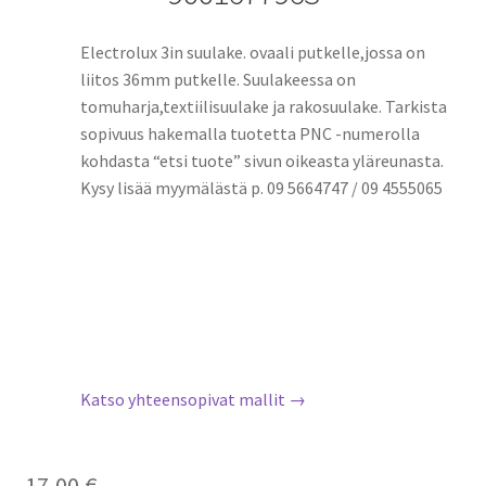
Electrolux 3in suulake. ovaali putkelle,jossa on
liitos 36mm putkelle. Suulakeessa on
tomuharja,textiilisuulake ja rakosuulake. Tarkista
sopivuus hakemalla tuotetta PNC -numerolla
kohdasta “etsi tuote” sivun oikeasta yläreunasta.
Kysy lisää myymälästä p. 09 5664747 / 09 4555065
Katso yhteensopivat mallit →
17,00
€