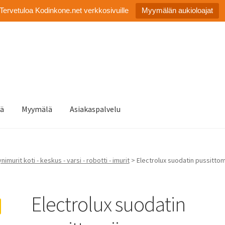
Tervetuloa Kodinkone.net verkkosivuille
Myymälän aukioloajat
tä
Myymälä
Asiakaspalvelu
nimurit koti - keskus - varsi - robotti - imurit
> Electrolux suodatin pussittom
Electrolux suodatin