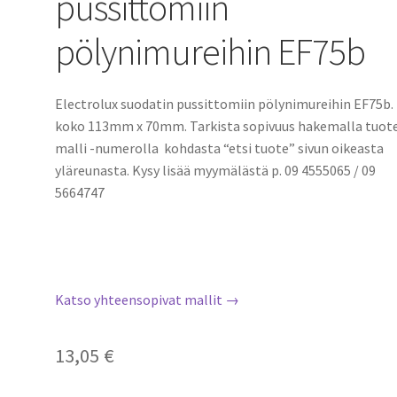
pussittomiin
pölynimureihin EF75b
Electrolux suodatin pussittomiin pölynimureihin EF75b.
koko 113mm x 70mm. Tarkista sopivuus hakemalla tuot
malli -numerolla kohdasta “etsi tuote” sivun oikeasta
yläreunasta. Kysy lisää myymälästä p. 09 4555065 / 09
5664747
Katso yhteensopivat mallit →
13,05
€