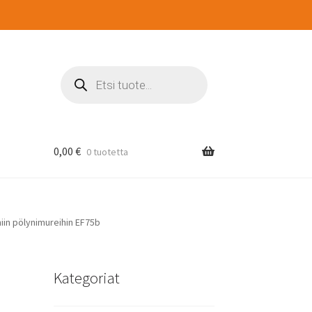
Products
search
0,00
€
0 tuotetta
iin pölynimureihin EF75b
Kategoriat