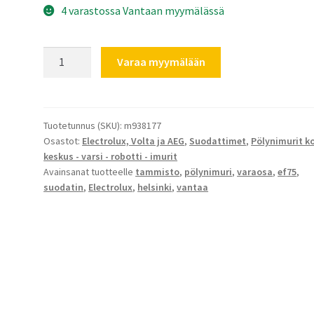
4 varastossa Vantaan myymälässä
Electrolux
Varaa myymälään
suodatin
pussittomiin
pölynimureihin
EF75b
Tuotetunnus (SKU):
m938177
Osastot:
Electrolux, Volta ja AEG
,
Suodattimet
,
Pölynimurit ko
määrä
keskus - varsi - robotti - imurit
Avainsanat tuotteelle
tammisto
,
pölynimuri
,
varaosa
,
ef75
,
suodatin
,
Electrolux
,
helsinki
,
vantaa