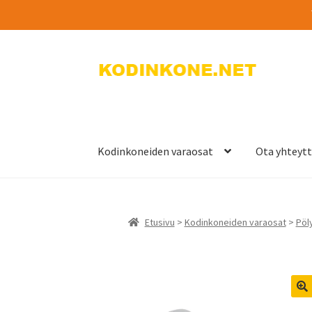
Siirry
Siirry
navigointiin
sisältöön
Kodinkoneiden varaosat
Ota yhteyt
Etusivu
>
Kodinkoneiden varaosat
>
Pöly
🔍