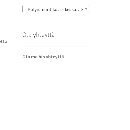
Pölynimurit koti – keskus – varsi – robotti – imurit
×
Ota yhteyttä
etta
Ota meihin yhteyttä