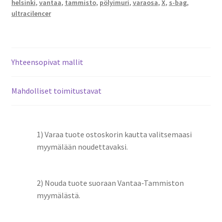
helsinki
,
vantaa
,
tammisto
,
pölyimuri
,
varaosa
,
X
,
s-bag
,
ultracilencer
Yhteensopivat mallit
Mahdolliset toimitustavat
1) Varaa tuote ostoskorin kautta valitsemaasi
myymälään noudettavaksi.
2) Nouda tuote suoraan Vantaa-Tammiston
myymälästä.