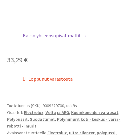
Katso yhteensopivat mallit →
33,29
€
Loppunut varastosta
Tuotetunnus (SKU):
9009229700, usk9s
Osastot:
Electrolux, Volta ja AEG
,
Kodinkoneiden varaosat
,
Pölypussit
,
Suodattimet
,
Pölynimurit koti - keskus - varsi -
robotti - imurit
Avainsanat tuotteelle
Electrolux
,
ultra silencer
,
pölypussi
,