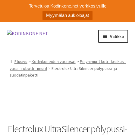
Tervetuloa Kodinkone.net verkkosivuille
Myymälän aukioloajat
Siirry
Siirry
Valikko
navigointiin
sisältöön
Laajen
Kodinkoneiden varaosat
alemm
Etusivu
>
Kodinkoneiden varaosat
>
Pölynimurit koti - keskus -
tason
Ota yhteyttä
varsi - robotti - imurit
> Electrolux UltraSilencer pölypussi- ja
valikko
suodatinpaketti
Myymälä
Asiakaspalvelu
Electrolux UltraSilencer pölypussi-