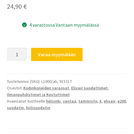
24,90
€
4 varastossa Vantaan myymälässä
Elixair
Varaa myymälään
hiilisuodatin
E200e
malliin
määrä
Tuotetunnus (SKU):
L1000/ah, 915317
Osastot:
Kodinkoneiden varaosat
,
Elixair suodattimet
,
Ilmanpuhdistimet ja Kostuttimet
Avainsanat tuotteelle
helsinki
,
vantaa
,
tammisto
,
X
,
elixair
,
e200
,
suodatin
,
hiilisuodatin