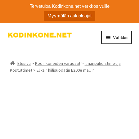
Tervetuloa Kodinkone.net verkkosivuille
Myymälän aukioloajat
Siirry
Siirry
Valikko
navigointiin
sisältöön
Laajen
Kodinkoneiden varaosat
alemm
Etusivu
>
Kodinkoneiden varaosat
>
Ilmanpuhdistimet ja
tason
Ota yhteyttä
Kostuttimet
> Elixair hiilisuodatin E200e malliin
valikko
Myymälä
Asiakaspalvelu