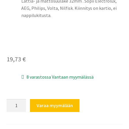
Lattia- ja mattosuulake 32mm . Sopii Electrolux,
AEG, Philips, Volta, Nilfisk. Kiinnitys on kartio, ei
nappilukitusta.
19,73
€
8 varastossa Vantaan myymälässä
lattia-
Varaa myymälään
ja
mattosuulake
32mm