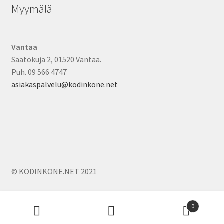
Myymälä
Vantaa
Säätökuja 2, 01520 Vantaa.
Puh. 09 566 4747
asiakaspalvelu@kodinkone.net
© KODINKONE.NET 2021
Products
0
search