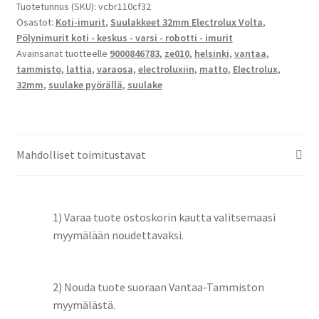
määrä
Tuotetunnus (SKU):
vcbr110cf32
Osastot:
Koti-imurit
,
Suulakkeet 32mm Electrolux Volta
,
Pölynimurit koti - keskus - varsi - robotti - imurit
Avainsanat tuotteelle
9000846783
,
ze010
,
helsinki
,
vantaa
,
tammisto
,
lattia
,
varaosa
,
electroluxiin
,
matto
,
Electrolux
,
32mm
,
suulake pyörällä
,
suulake
Mahdolliset toimitustavat
1) Varaa tuote ostoskorin kautta valitsemaasi
myymälään noudettavaksi.
2) Nouda tuote suoraan Vantaa-Tammiston
myymälästä.