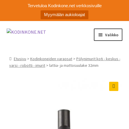
Tervetuloa Kodinkone.net verkkosivuille
Myymälän aukioloajat
Siirry
Siirry
Valikko
navigointiin
sisältöön
Laajen
Kodinkoneiden varaosat
alemm
Etusivu
>
Kodinkoneiden varaosat
>
Pölynimurit koti - keskus -
tason
Ota yhteyttä
varsi - robotti - imurit
> lattia- ja mattosuulake 32mm
valikko
Myymälä
Asiakaspalvelu
🔍