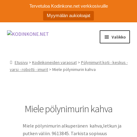
Tervetuloa Kodinkone.net verkkosivuille
Myymälän aukioloajat
Siirry
Siirry
Valikko
navigointiin
sisältöön
Laajen
Kodinkoneiden varaosat
alemm
Etusivu
>
Kodinkoneiden varaosat
>
Pölynimurit koti - keskus -
tason
Ota yhteyttä
varsi - robotti - imurit
> Miele pölynimurin kahva
valikko
Myymälä
Asiakaspalvelu
Miele pölynimurin kahva
Miele pölynimurin alkuperänen kahva,letkun ja
putken väliin. 9613845. Tarkista sopivuus