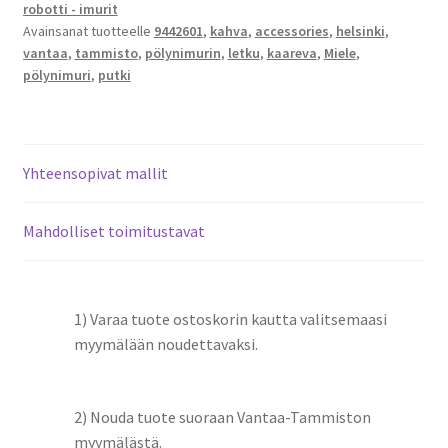
robotti - imurit
Avainsanat tuotteelle
9442601
,
kahva
,
accessories
,
helsinki
,
vantaa
,
tammisto
,
pölynimurin
,
letku
,
kaareva
,
Miele
,
pölynimuri
,
putki
Yhteensopivat mallit
Mahdolliset toimitustavat
1) Varaa tuote ostoskorin kautta valitsemaasi
myymälään noudettavaksi.
2) Nouda tuote suoraan Vantaa-Tammiston
myymälästä.