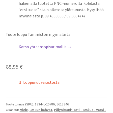
hakemalla tuotetta PNC -numerolla kohdasta
“etsi tuote” sivun oikeasta yläreunasta. Kysy lisää
myymälästä p. 09 4555065 / 09 5664747
Tuote loppu Tammiston myymälästä
Katso yhteensopivat mallit →
88,95
€
Loppunut varastosta
Tuotetunnus (SKU):
133-ML-26786, 9613846
Osastot:
Miele
,
Letkun kahvat
,
Pölynimurit koti - keskus - varsi -