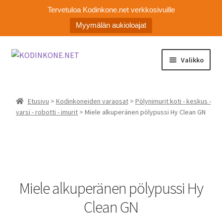
Tervetuloa Kodinkone.net verkkosivuille
Myymälän aukioloajat
Siirry
Siirry
Valikko
navigointiin
sisältöön
Laajen
Kodinkoneiden varaosat
alemm
Etusivu
>
Kodinkoneiden varaosat
>
Pölynimurit koti - keskus -
tason
Ota yhteyttä
varsi - robotti - imurit
> Miele alkuperänen pölypussi Hy Clean GN
valikko
Myymälä
Asiakaspalvelu
Miele alkuperänen pölypussi Hy
Clean GN