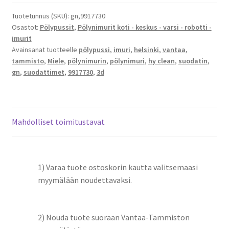
Hy
Clean
Tuotetunnus (SKU):
gn,9917730
Osastot:
Pölypussit
,
Pölynimurit koti - keskus - varsi - robotti -
GN
imurit
määrä
Avainsanat tuotteelle
pölypussi
,
imuri
,
helsinki
,
vantaa
,
tammisto
,
Miele
,
pölynimurin
,
pölynimuri
,
hy clean
,
suodatin
,
gn
,
suodattimet
,
9917730
,
3d
Mahdolliset toimitustavat
1) Varaa tuote ostoskorin kautta valitsemaasi
myymälään noudettavaksi.
2) Nouda tuote suoraan Vantaa-Tammiston