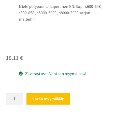
Miele pölypussi alkuperänen GN. Sopii s600-658 ,
s800-858 , s5000-5999 , s8000-8999 sarjan
malleihin.
18,11
€
21 varastossa Vantaan myymälässä
Miele
Varaa myymälään
alkuperänen
pölypussi