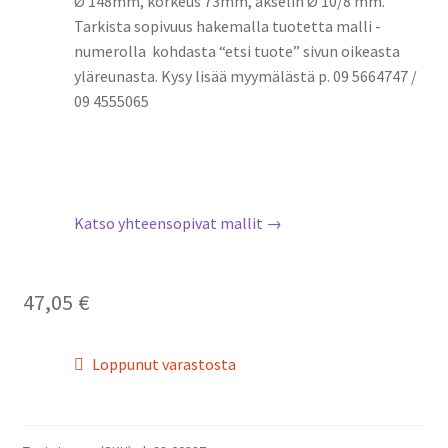
Ø 148mm, korkeus 73mm, akselin Ø 10/8 mm.
Tarkista sopivuus hakemalla tuotetta malli -
numerolla kohdasta “etsi tuote” sivun oikeasta
yläreunasta. Kysy lisää myymälästä p. 09 5664747 /
09 4555065
Katso yhteensopivat mallit →
47,05
€
Loppunut varastosta