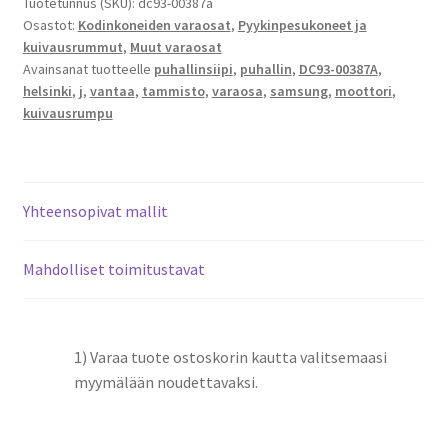
Tuotetunnus (SKU):
dc93-00387a
Osastot:
Kodinkoneiden varaosat
,
Pyykinpesukoneet ja
kuivausrummut
,
Muut varaosat
Avainsanat tuotteelle
puhallinsiipi
,
puhallin
,
DC93-00387A
,
helsinki
,
j
,
vantaa
,
tammisto
,
varaosa
,
samsung
,
moottori
,
kuivausrumpu
Yhteensopivat mallit
Mahdolliset toimitustavat
1) Varaa tuote ostoskorin kautta valitsemaasi
myymälään noudettavaksi.