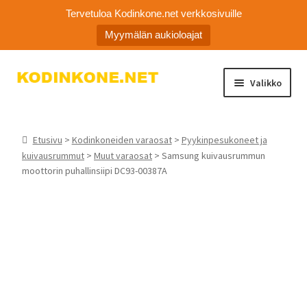
Tervetuloa Kodinkone.net verkkosivuille
Myymälän aukioloajat
Siirry
Siirry
Valikko
navigointiin
sisältöön
Laajen
Kodinkoneiden varaosat
alemm
Etusivu
>
Kodinkoneiden varaosat
>
Pyykinpesukoneet ja
tason
Ota yhteyttä
kuivausrummut
>
Muut varaosat
> Samsung kuivausrummun
valikko
moottorin puhallinsiipi DC93-00387A
Myymälä
Asiakaspalvelu