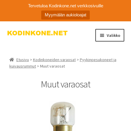
Tervetuloa Kodinkone.net verkkosivuille
Myymälän aukioloajat
Siirry
Siirry
Valikko
navigointiin
sisältöön
Laajen
Kodinkoneiden varaosat
alemm
Etusivu
>
Kodinkoneiden varaosat
>
Pyykinpesukoneet ja
tason
Ota yhteyttä
kuivausrummut
> Muut varaosat
valikko
Myymälä
Muut varaosat
Asiakaspalvelu