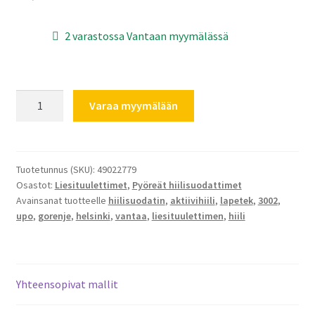
2 varastossa Vantaan myymälässä
Savo
Varaa myymälään
Lapetek
Upo
Liesituulettimen
aktiivihiisuodatin
Tuotetunnus (SKU):
49022779
Osastot:
Liesituulettimet
,
Pyöreät hiilisuodattimet
190mm
Avainsanat tuotteelle
hiilisuodatin
,
aktiivihiili
,
lapetek
,
3002
,
määrä
upo
,
gorenje
,
helsinki
,
vantaa
,
liesituulettimen
,
hiili
Yhteensopivat mallit