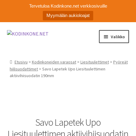
Tervetuloa Kodinkone.net verkkosivuille
Myymälän aukioloajat
Siirry
Siirry
Valikko
navigointiin
sisältöön
Laajen
Kodinkoneiden varaosat
alemm
Etusivu
>
Kodinkoneiden varaosat
>
Liesituulettimet
>
Pyöreät
tason
Ota yhteyttä
hiilisuodattimet
> Savo Lapetek Upo Liesituulettimen
valikko
aktiivihiisuodatin 190mm
Myymälä
Asiakaspalvelu
Savo Lapetek Upo
Liesituulettimen aktiivihiisuodatin