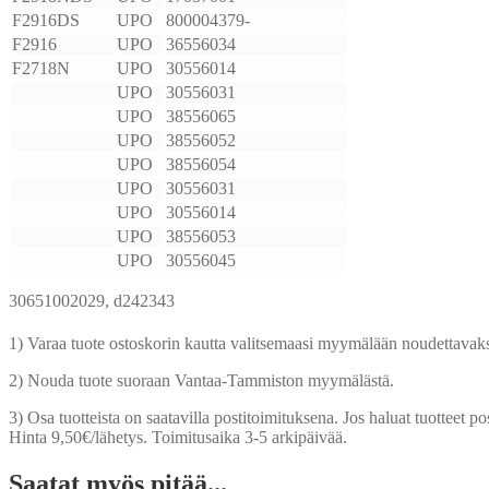
F2916DS
UPO
800004379-
F2916
UPO
36556034
F2718N
UPO
30556014
UPO
30556031
UPO
38556065
UPO
38556052
UPO
38556054
UPO
30556031
UPO
30556014
UPO
38556053
UPO
30556045
30651002029, d242343
1) Varaa tuote ostoskorin kautta valitsemaasi myymälään noudettavaks
2) Nouda tuote suoraan Vantaa-Tammiston myymälästä.
3) Osa tuotteista on saatavilla postitoimituksena. Jos haluat tuotteet pos
Hinta 9,50€/lähetys. Toimitusaika 3-5 arkipäivää.
Saatat myös pitää...