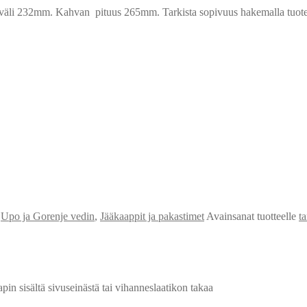
li 232mm. Kahvan pituus 265mm. Tarkista sopivuus hakemalla tuotetta 
,
Upo ja Gorenje vedin
,
Jääkaappit ja pakastimet
Avainsanat tuotteelle
t
n sisältä sivuseinästä tai vihanneslaatikon takaa