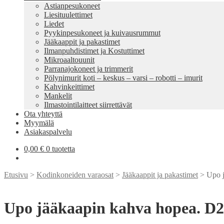
Astianpesukoneet
Liesituulettimet
Liedet
Pyykinpesukoneet ja kuivausrummut
Jääkaappit ja pakastimet
Ilmanpuhdistimet ja Kostuttimet
Mikroaaltouunit
Parranajokoneet ja trimmerit
Pölynimurit koti – keskus – varsi – robotti – imurit
Kahvinkeittimet
Mankelit
Ilmastointilaitteet siirrettävät
Ota yhteyttä
Myymälä
Asiakaspalvelu
0,00
€
0 tuotetta
Etusivu
>
Kodinkoneiden varaosat
>
Jääkaappit ja pakastimet
> Upo j
Upo jääkaapin kahva hopea. D2