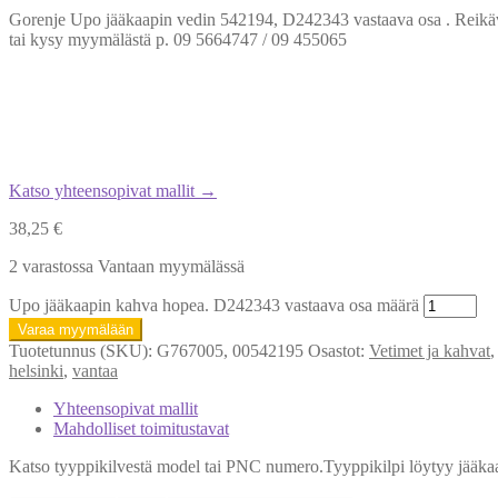
Gorenje Upo jääkaapin vedin 542194, D242343 vastaava osa . Reikävä
tai kysy myymälästä p. 09 5664747 / 09 455065
Katso yhteensopivat mallit →
38,25
€
2 varastossa Vantaan myymälässä
Upo jääkaapin kahva hopea. D242343 vastaava osa määrä
Varaa myymälään
Tuotetunnus (SKU):
G767005, 00542195
Osastot:
Vetimet ja kahvat
helsinki
,
vantaa
Yhteensopivat mallit
Mahdolliset toimitustavat
Katso tyyppikilvestä model tai PNC numero.Tyyppikilpi löytyy jääkaapi