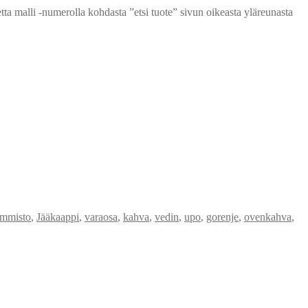
malli -numerolla kohdasta ”etsi tuote” sivun oikeasta yläreunasta
ammisto
,
Jääkaappi
,
varaosa
,
kahva
,
vedin
,
upo
,
gorenje
,
ovenkahva
,