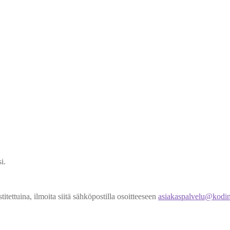
i.
titettuina, ilmoita siitä sähköpostilla osoitteeseen
asiakaspalvelu@kodin