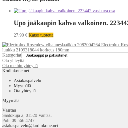
Upo jääkaapin kahva valkoinen. 22344
27,90
€
Katso tuotetta
Electrolux Ro
luukku 2109318044 korkeus 180mm
Kategoriat
Ota yhteyttä
Ota meihin yhteyttä
Kodinkone.net
Asiakaspalvelu
Myymälä
Ota yhteyttä
Myymälä
Vantaa
Säätökuja 2, 01520 Vantaa.
Puh. 09 566 4747
asiakaspalvelu@kodinkone.net