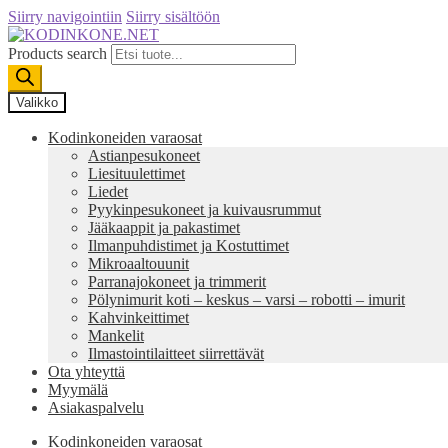
Siirry navigointiin
Siirry sisältöön
Products search
Valikko
Kodinkoneiden varaosat
Astianpesukoneet
Liesituulettimet
Liedet
Pyykinpesukoneet ja kuivausrummut
Jääkaappit ja pakastimet
Ilmanpuhdistimet ja Kostuttimet
Mikroaaltouunit
Parranajokoneet ja trimmerit
Pölynimurit koti – keskus – varsi – robotti – imurit
Kahvinkeittimet
Mankelit
Ilmastointilaitteet siirrettävät
Ota yhteyttä
Myymälä
Asiakaspalvelu
Kodinkoneiden varaosat