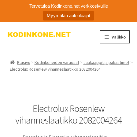
Tervetuloa Kodinkone.net verkkosivuille
Myymälän aukioloajat
Siirry
Siirry
Valikko
navigointiin
sisältöön
Laajen
Kodinkoneiden varaosat
alemm
Etusivu
>
Kodinkoneiden varaosat
>
Jääkaappit ja pakastimet
>
tason
Ota yhteyttä
Electrolux Rosenlew vihanneslaatikko 2082004264
valikko
Myymälä
Asiakaspalvelu
Electrolux Rosenlew
vihanneslaatikko 2082004264
Rosenlew ja Electrolux vihanneslaatikko