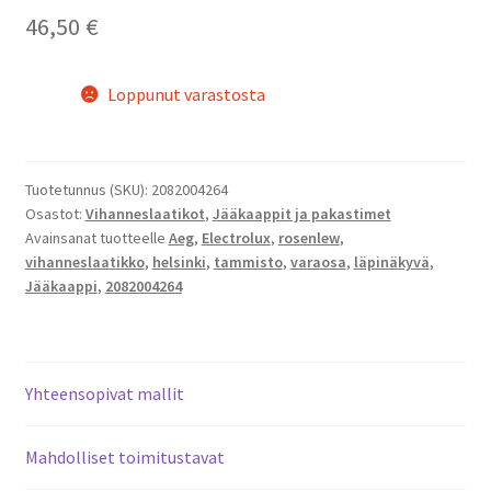
46,50
€
Loppunut varastosta
Tuotetunnus (SKU):
2082004264
Osastot:
Vihanneslaatikot
,
Jääkaappit ja pakastimet
Avainsanat tuotteelle
Aeg
,
Electrolux
,
rosenlew
,
vihanneslaatikko
,
helsinki
,
tammisto
,
varaosa
,
läpinäkyvä
,
Jääkaappi
,
2082004264
Yhteensopivat mallit
Mahdolliset toimitustavat