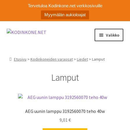
Tervetuloa Kodinkone.net verkkosivuille
Myymälän aukioloajat
Siirry
Siirry
Valikko
navigointiin
sisältöön
Laajen
Kodinkoneiden varaosat
alemm
Etusivu
>
Kodinkoneiden varaosat
>
Liedet
> Lamput
tason
Ota yhteyttä
valikko
Lamput
Myymälä
Asiakaspalvelu
AEG uunin lamppu 3192560070 teho 40w
9,01
€