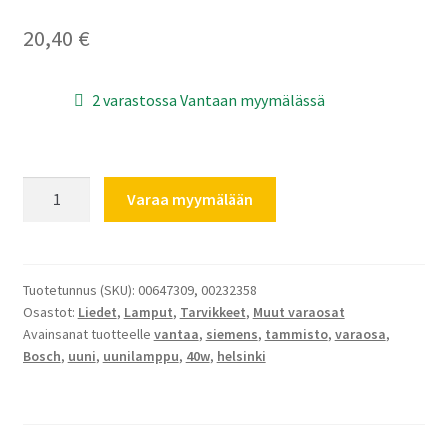
20,40
€
2 varastossa Vantaan myymälässä
Lampun
Varaa myymälään
lasi
/
lamppu
ja
Tuotetunnus (SKU):
00647309, 00232358
Osastot:
Liedet
,
Lamput
,
Tarvikkeet
,
Muut varaosat
työkalu
Avainsanat tuotteelle
vantaa
,
siemens
,
tammisto
,
varaosa
,
40w/
Bosch
,
uuni
,
uunilamppu
,
40w
,
helsinki
Kanta
E14
Bosch
Siemens