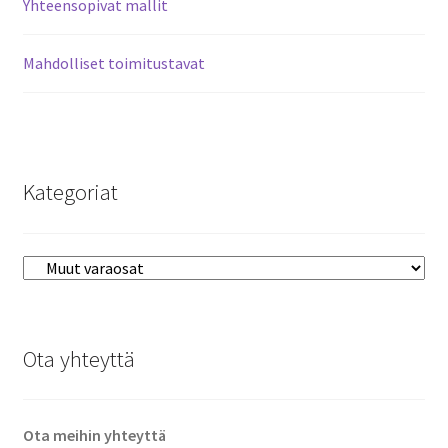
Yhteensopivat mallit
00647309
määrä
Mahdolliset toimitustavat
Kategoriat
Ota yhteyttä
Ota meihin yhteyttä