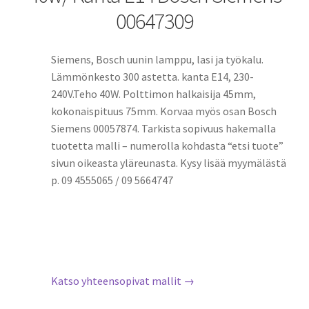
00647309
Siemens, Bosch uunin lamppu, lasi ja työkalu.
Lämmönkesto 300 astetta. kanta E14, 230-
240V.Teho 40W. Polttimon halkaisija 45mm,
kokonaispituus 75mm. Korvaa myös osan Bosch
Siemens 00057874. Tarkista sopivuus hakemalla
tuotetta malli – numerolla kohdasta “etsi tuote”
sivun oikeasta yläreunasta. Kysy lisää myymälästä
p. 09 4555065 / 09 5664747
Katso yhteensopivat mallit →