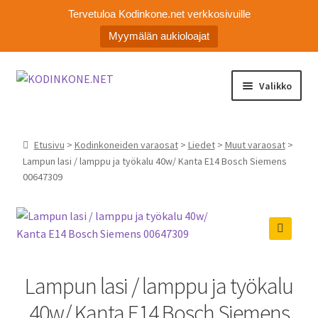
Tervetuloa Kodinkone.net verkkosivuille
Myymälän aukioloajat
Siirry
Siirry
Valikko
navigointiin
sisältöön
Kodinkoneiden varaosat
Etusivu
>
Kodinkoneiden varaosat
>
Liedet
>
Muut varaosat
>
Ota yhteyttä
Lampun lasi / lamppu ja työkalu 40w/ Kanta E14 Bosch Siemens
00647309
Myymälä
Asiakaspalvelu
🔍
Lampun lasi / lamppu ja työkalu
40w/ Kanta E14 Bosch Siemens