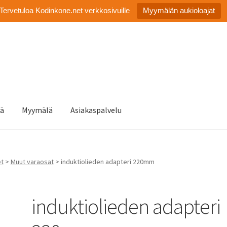
Tervetuloa Kodinkone.net verkkosivuille
Myymälän aukioloajat
tä
Myymälä
Asiakaspalvelu
et
>
Muut varaosat
> induktiolieden adapteri 220mm
induktiolieden adapteri