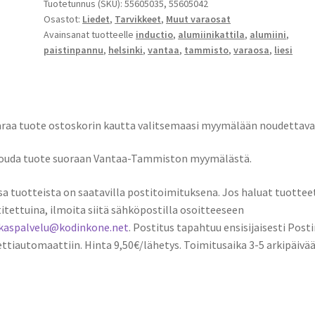
Tuotetunnus (SKU):
55605035, 55605042
Osastot:
Liedet
,
Tarvikkeet
,
Muut varaosat
Avainsanat tuotteelle
inductio
,
alumiinikattila
,
alumiini
,
paistinpannu
,
helsinki
,
vantaa
,
tammisto
,
varaosa
,
liesi
araa tuote ostoskorin kautta valitsemaasi myymälään noudettava
Nouda tuote suoraan Vantaa-Tammiston myymälästä.
sa tuotteista on saatavilla postitoimituksena. Jos haluat tuottee
itettuina, ilmoita siitä sähköpostilla osoitteeseen
akaspalvelu@kodinkone.net
. Postitus tapahtuu ensisijaisesti Posti
ttiautomaattiin. Hinta 9,50€/lähetys. Toimitusaika 3-5 arkipäivää