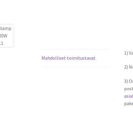
1) V
Mahdolliset toimitustavat
2) 
3) O
post
asi
pake