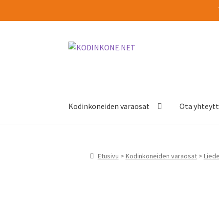
Siirry
Siirry
navigointiin
sisältöön
Kodinkoneiden varaosat
Ota yhteyt
Etusivu
>
Kodinkoneiden varaosat
>
Lied