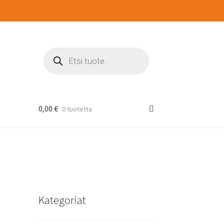
Products
search
0,00
€
0 tuotetta
Kategoriat