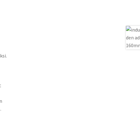
ksi.
t
n
.