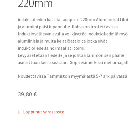
220mm
induktiolieden kattila -adapteri 220mm.Alumiini kattiloi
ja alumiini paistinpannulle. Kahva on irrotettavissa.
Induktiovälilevyn avulla voi käyttää induktioliedellä myö
alumiinisia ja muita keittiöastioita jotka eivät
induktioliedellä normaalisti toimi.
Levy asetetaan liedelle ja se johtaa lämmön sen päälle
asetettuun keittoastiaan. Sopii esimerkiksi mehumaijall
Noudettavissa Tammiston myymälästä 5-7 arkipäivässä
39,80
€
Loppunut varastosta