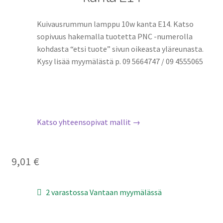
Kuivausrummun lamppu 10w kanta E14. Katso
sopivuus hakemalla tuotetta PNC -numerolla
kohdasta “etsi tuote” sivun oikeasta yläreunasta.
Kysy lisää myymälästä p. 09 5664747 / 09 4555065
Katso yhteensopivat mallit →
9,01
€
2 varastossa Vantaan myymälässä