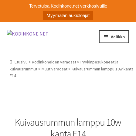
Tervetuloa Kodinkone.net verkkosivuille
Myymälän aukioloajat
Siirry
Siirry
Valikko
navigointiin
sisältöön
Laajen
Kodinkoneiden varaosat
alemm
Etusivu
>
Kodinkoneiden varaosat
>
Pyykinpesukoneet ja
tason
Ota yhteyttä
kuivausrummut
>
Muut varaosat
> Kuivausrummun lamppu 10w kanta
valikko
E14
Myymälä
Asiakaspalvelu
Kuivausrummun lamppu 10w
kanta E14