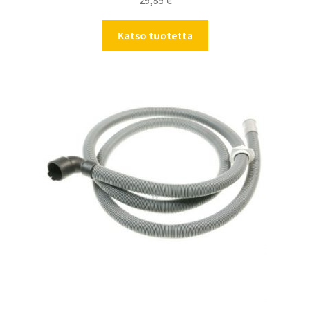
29,85
€
Katso tuotetta