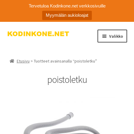
Tervetuloa Kodinkone.net verkkosivuille
Myymälän aukioloajat
Siirry
Siirry
Valikko
navigointiin
sisältöön
Laajen
Kodinkoneiden varaosat
alemm
Etusivu
> Tuotteet avainsanalla “poistoletku”
tason
Ota yhteyttä
valikko
poistoletku
Myymälä
Asiakaspalvelu