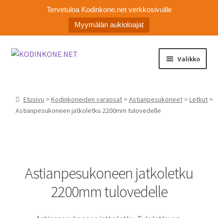
Tervetuloa Kodinkone.net verkkosivuille
Myymälän aukioloajat
Siirry
Siirry
Valikko
navigointiin
sisältöön
Laajen
Kodinkoneiden varaosat
alemm
Etusivu
>
Kodinkoneiden varaosat
>
Astianpesukoneet
>
Letkut
>
tason
Ota yhteyttä
Astianpesukoneen jatkoletku 2200mm tulovedelle
valikko
Myymälä
Asiakaspalvelu
Astianpesukoneen jatkoletku
2200mm tulovedelle