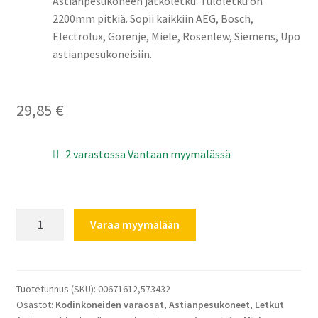
Astianpesukoneen jatkoletku. Tuloletku on
2200mm pitkiä. Sopii kaikkiin AEG, Bosch,
Electrolux, Gorenje, Miele, Rosenlew, Siemens, Upo
astianpesukoneisiin.
29,85
€
2 varastossa Vantaan myymälässä
Astianpesukoneen
Varaa myymälään
jatkoletku
2200mm
tulovedelle
määrä
Tuotetunnus (SKU):
00671612,573432
Osastot:
Kodinkoneiden varaosat
,
Astianpesukoneet
,
Letkut