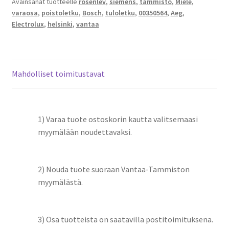
Avainsanat tuotteelle
rosenlev
,
siemens
,
tammisto
,
Miele
,
varaosa
,
poistoletku
,
Bosch
,
tuloletku
,
00350564
,
Aeg
,
Electrolux
,
helsinki
,
vantaa
Mahdolliset toimitustavat
1) Varaa tuote ostoskorin kautta valitsemaasi
myymälään noudettavaksi.
2) Nouda tuote suoraan Vantaa-Tammiston
myymälästä.
3) Osa tuotteista on saatavilla postitoimituksena.