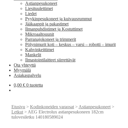
Astianpesukoneet
Liesituulettimet
Liedet
Pyykinpesukoneet ja kuivausrummut
Jääkaappit ja pakastimet
Ilmanpuhdistimet ja Kostuttimet
Mikroaaltouunit
Parranajokoneet ja trimmerit
Pölynimurit koti – keskus – varsi – robotti – imurit
Kahvinkeittimet
Mankelit
Ilmastointilaitteet siirrettävät
Ota yhteyttä
Myymälä
Asiakaspalvelu
0,00
€
0 tuotetta
Etusivu
>
Kodinkoneiden varaosat
>
Astianpesukoneet
>
Letkut
> AEG Electrolux astianpesukoneen 182cm
tulovesiletku 140180589024