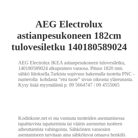
AEG Electrolux
astianpesukoneen 182cm
tulovesiletku 140180589024
AEG Electrolux IKEA astianpesukoneen tulovesiletku,
140180589024 alkuprainen varaosa. Pituus 1820 mm.
sähkö liitoksella.Tarkista sopivuus hakemalla tuotetta PNC -
numerolla kohdasta “etsi tuote” sivun oikeasta yläreunasta.
Kysy lisää myymälästä p. 09 5664747 / 09 4555065
Kodinkone.net ei ota vastuuta tuotteiden asentamisessa
tapahtuvista tapaturmista tai väärin asennetun tuotteen
aiheuttamista vahingoista. Sähköisten varaosien
asentamiseen tarvitaan aina sähköluvat omaava henkilö.