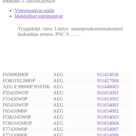
tiskikone
,
j
,
140180589024
Yhteensopivat mallit
Mahdolliset toimitustavat
Tyyppikilpi / tarra. Löytyy astianpesukoneensukoneen
luukunkun sivusta. PNC 9……..
F65000IM0P
AEG
911424036
FOKOXLIMOP
AEG
911427004
AEG F.99000P NSFDK
AEG
911448003
F55410WOP
AEG
911653001
F55420W0P
AEG
911653002
F65410WOP
AEG
911654001
F65410M0P
AEG
911654002
FOKO45W0P
AEG
911654003
FOKO45MOP
AEG
911654004
F77420W0P
AEG
911654007
F77420M0P
AEG
911654008