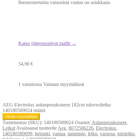
Itseasennetuista varaosista vastuu on asiakkaan.
Katso yhteensopivat mallit →
54,90
€
1 varastossa Vantaan myymälässä
AEG Electrolux astianpesukoneen 182cm tulovesiletku
140180589024 määrä
Varaa myymälään
Tuotetunnus (SKU):
140180589024
Osastot:
Astianpesukoneet
,
Letkut
Avainsanat tuotteelle
Aeg
,
8072506226
,
Electrolux
,
140180589099
,
helsinki
,
vantaa
,
tammisto
,
letku
,
varaosa
,
tuloletku
,