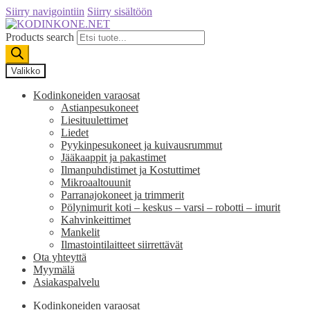
Siirry navigointiin
Siirry sisältöön
Products search
Valikko
Kodinkoneiden varaosat
Astianpesukoneet
Liesituulettimet
Liedet
Pyykinpesukoneet ja kuivausrummut
Jääkaappit ja pakastimet
Ilmanpuhdistimet ja Kostuttimet
Mikroaaltouunit
Parranajokoneet ja trimmerit
Pölynimurit koti – keskus – varsi – robotti – imurit
Kahvinkeittimet
Mankelit
Ilmastointilaitteet siirrettävät
Ota yhteyttä
Myymälä
Asiakaspalvelu
Kodinkoneiden varaosat