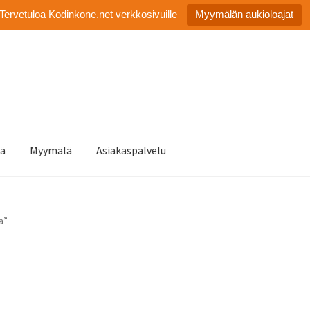
Tervetuloa Kodinkone.net verkkosivuille
Myymälän aukioloajat
tä
Myymälä
Asiakaspalvelu
a”