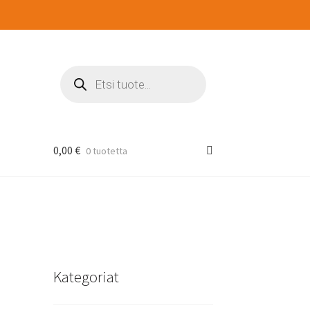
Products
search
0,00
€
0 tuotetta
Kategoriat