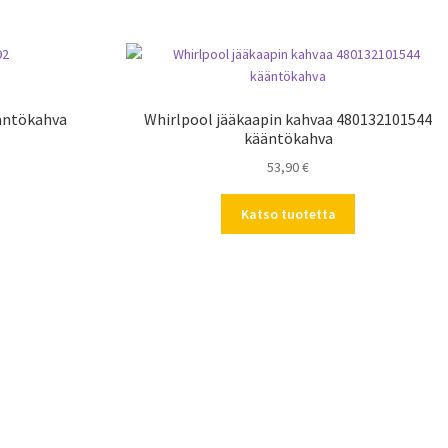
äntökahva
Whirlpool jääkaapin kahvaa 480132101544
kääntökahva
53,90
€
Katso tuotetta