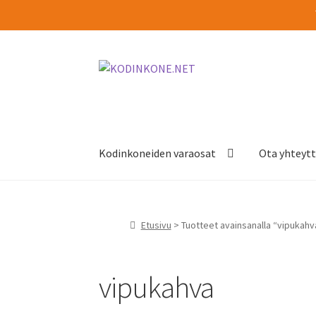
Siirry
Siirry
navigointiin
sisältöön
Kodinkoneiden varaosat
Ota yhteyt
Etusivu
> Tuotteet avainsanalla “vipukahv
vipukahva