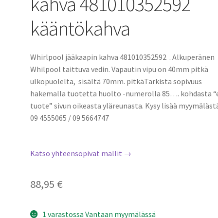
kahva 481010352592
kääntökahva
Whirlpool jääkaapin kahva 481010352592 . Alkuperänen
Whilpool taittuva vedin. Vapautin vipu on 40mm pitkä
ulkopuolelta, sisältä 70mm. pitkäTarkista sopivuus
hakemalla tuotetta huolto -numerolla 85…. kohdasta “
tuote” sivun oikeasta yläreunasta. Kysy lisää myymälästä
09 4555065 / 09 5664747
Katso yhteensopivat mallit →
88,95
€
1 varastossa Vantaan myymälässä