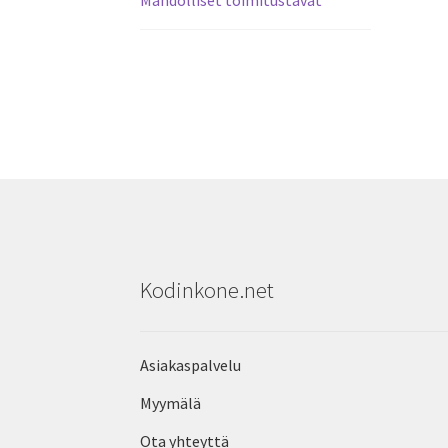
Mahdolliset toimitustavat
Kodinkone.net
Asiakaspalvelu
Myymälä
Ota yhteyttä