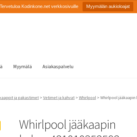
Tervetuloa Kodinkone.net verkkosivuille
Myymälän aukioloajat
tä
Myymälä
Asiakaspalvelu
kaappit ja pakastimet
>
Vetimet ja kahvat
>
Whirlpool
> Whirlpool jääkaapi
Whirlpool jääkaapin