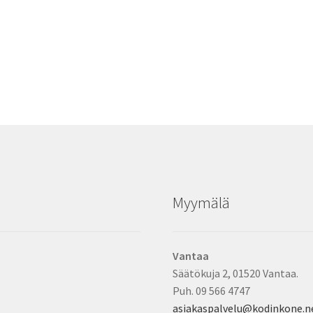
Myymälä
Vantaa
Säätökuja 2, 01520 Vantaa.
Puh. 09 566 4747
asiakaspalvelu@kodinkone.n