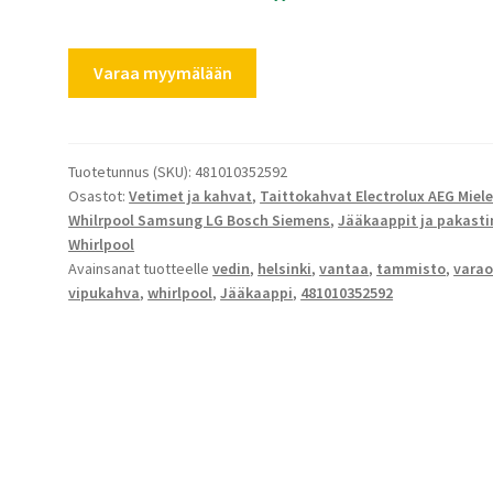
Whirlpool
Varaa myymälään
jääkaapin
kahva
481010352592
kääntökahva
Tuotetunnus (SKU):
481010352592
Osastot:
Vetimet ja kahvat
,
Taittokahvat Electrolux AEG Miel
määrä
Whilrpool Samsung LG Bosch Siemens
,
Jääkaappit ja pakast
Whirlpool
Avainsanat tuotteelle
vedin
,
helsinki
,
vantaa
,
tammisto
,
vara
vipukahva
,
whirlpool
,
Jääkaappi
,
481010352592