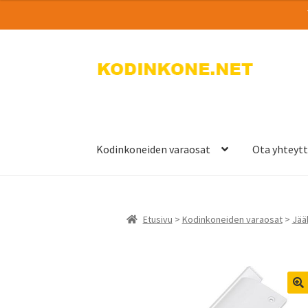
Siirry
Siirry
navigointiin
sisältöön
Kodinkoneiden varaosat
Ota yhteyt
Etusivu
>
Kodinkoneiden varaosat
>
Jää