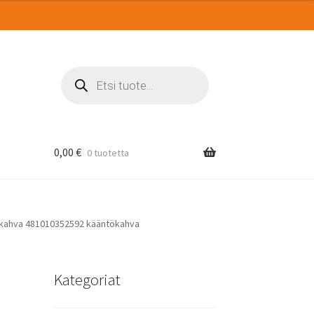
Products
search
0,00
€
0 tuotetta
n kahva 481010352592 kääntökahva
Kategoriat