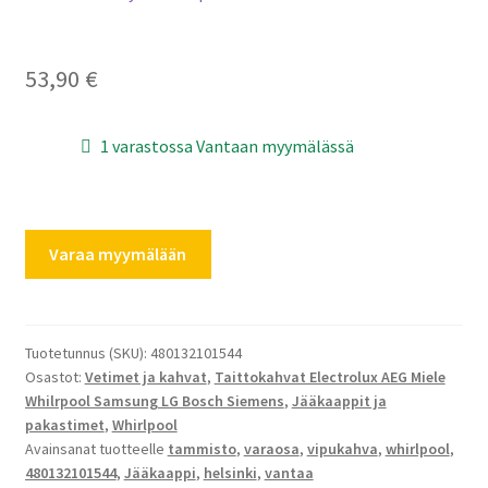
53,90
€
1 varastossa Vantaan myymälässä
Whirlpool
Varaa myymälään
jääkaapin
kahvaa
480132101544
kääntökahva
Tuotetunnus (SKU):
480132101544
Osastot:
Vetimet ja kahvat
,
Taittokahvat Electrolux AEG Miele
määrä
Whilrpool Samsung LG Bosch Siemens
,
Jääkaappit ja
pakastimet
,
Whirlpool
Avainsanat tuotteelle
tammisto
,
varaosa
,
vipukahva
,
whirlpool
,
480132101544
,
Jääkaappi
,
helsinki
,
vantaa