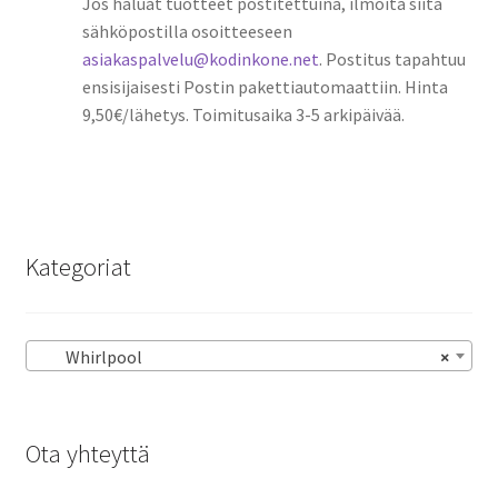
Jos haluat tuotteet postitettuina, ilmoita siitä
sähköpostilla osoitteeseen
asiakaspalvelu@kodinkone.net
. Postitus tapahtuu
ensisijaisesti Postin pakettiautomaattiin. Hinta
9,50€/lähetys. Toimitusaika 3-5 arkipäivää.
Kategoriat
Whirlpool
×
Ota yhteyttä