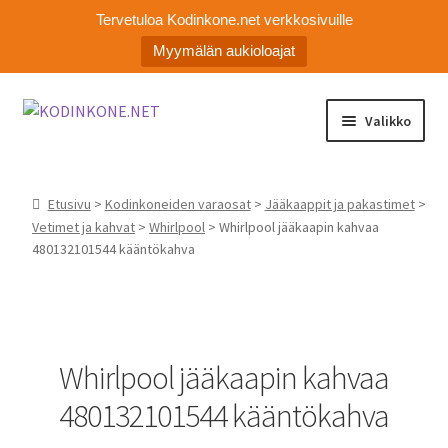
Tervetuloa Kodinkone.net verkkosivuille
Myymälän aukioloajat
Siirry
Siirry
Valikko
navigointiin
sisältöön
Laajen
Kodinkoneiden varaosat
alemm
Etusivu
>
Kodinkoneiden varaosat
>
Jääkaappit ja pakastimet
>
tason
Ota yhteyttä
Vetimet ja kahvat
>
Whirlpool
> Whirlpool jääkaapin kahvaa
valikko
480132101544 kääntökahva
Myymälä
Asiakaspalvelu
Whirlpool jääkaapin kahvaa
480132101544 kääntökahva