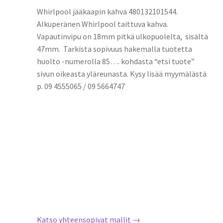
Whirlpool jääkaapin kahva 480132101544.
Alkuperänen Whirlpool taittuva kahva.
Vapautinvipu on 18mm pitkä ulkopuolelta, sisältä
47mm. Tarkista sopivuus hakemalla tuotetta
huolto -numerolla 85…. kohdasta “etsi tuote”
sivun oikeasta yläreunasta. Kysy lisää myymälästä
p. 09 4555065 / 09 5664747
Katso yhteensopivat mallit →