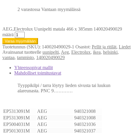
2 varastossa Vantaan myymälässä
AEG,Electrolux Uunipelti matala 466 x 385mm 140020490029
määrä
Varaa myymälään
Tuotetunnus (SKU):
140020490029-1
Osastot:
Pellit ja ritilät
,
Liedet
Avainsanat tuotteelle
uunipelti
,
Aeg
,
Electrolux
,
ikea
,
helsinki
,
vantaa
,
tammisto
,
140020490029
Yhteensopivat mallit
Mahdolliset toimitustavat
Tyyppikilpi / tarra löytyy lieden sivusta tai luukun
alareunasta. PNC 9…………
EP5313091M
AEG
940321008
EP5313091M
AEG
940321008
EP5004031M
AEG
940321036
EP5013031M
AEG
940321037