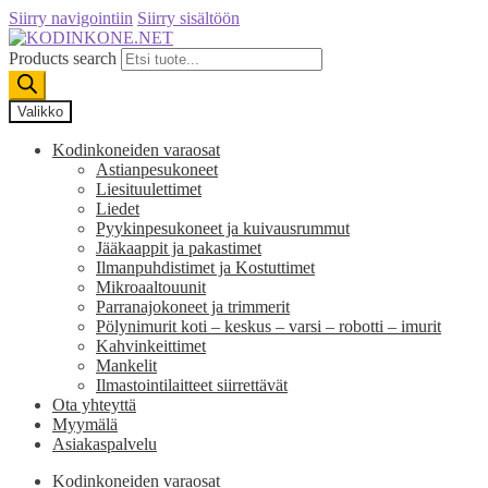
Siirry navigointiin
Siirry sisältöön
Products search
Valikko
Kodinkoneiden varaosat
Astianpesukoneet
Liesituulettimet
Liedet
Pyykinpesukoneet ja kuivausrummut
Jääkaappit ja pakastimet
Ilmanpuhdistimet ja Kostuttimet
Mikroaaltouunit
Parranajokoneet ja trimmerit
Pölynimurit koti – keskus – varsi – robotti – imurit
Kahvinkeittimet
Mankelit
Ilmastointilaitteet siirrettävät
Ota yhteyttä
Myymälä
Asiakaspalvelu
Kodinkoneiden varaosat