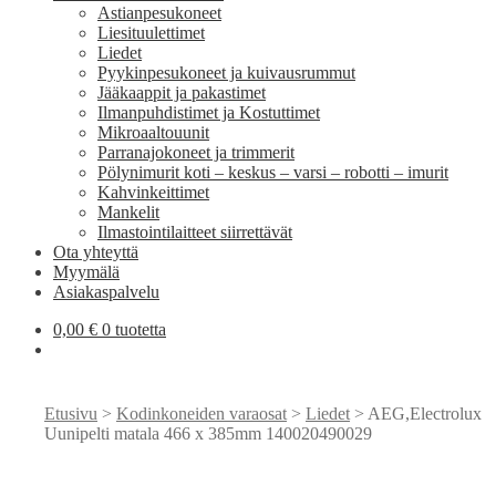
Astianpesukoneet
Liesituulettimet
Liedet
Pyykinpesukoneet ja kuivausrummut
Jääkaappit ja pakastimet
Ilmanpuhdistimet ja Kostuttimet
Mikroaaltouunit
Parranajokoneet ja trimmerit
Pölynimurit koti – keskus – varsi – robotti – imurit
Kahvinkeittimet
Mankelit
Ilmastointilaitteet siirrettävät
Ota yhteyttä
Myymälä
Asiakaspalvelu
0,00
€
0 tuotetta
Etusivu
>
Kodinkoneiden varaosat
>
Liedet
> AEG,Electrolux
Uunipelti matala 466 x 385mm 140020490029