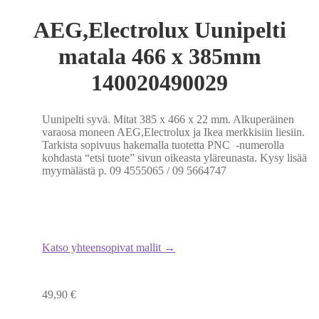
AEG,Electrolux Uunipelti
matala 466 x 385mm
140020490029
Uunipelti syvä. Mitat 385 x 466 x 22 mm. Alkuperäinen
varaosa moneen AEG,Electrolux ja Ikea merkkisiin liesiin.
Tarkista sopivuus hakemalla tuotetta PNC -numerolla
kohdasta “etsi tuote” sivun oikeasta yläreunasta. Kysy lisää
myymälästä p. 09 4555065 / 09 5664747
Katso yhteensopivat mallit →
49,90
€