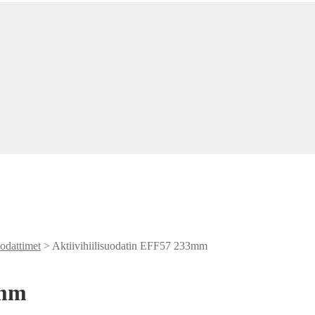
uodattimet
> Aktiivihiilisuodatin EFF57 233mm
3mm