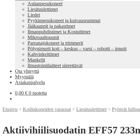
Astianpesukoneet
Liesituulettimet
Liedet
Pyykinpesukoneet ja kuivausrummut
Jääkaappit ja pakastimet
Ilmanpuhdistimet ja Kostuttimet
Mikroaaltouunit
Parranajokoneet ja trimmerit
Pölynimurit koti – keskus – varsi – robotti – imurit
Kahvinkeittimet
Mankelit
Ilmastointilaitteet siirrettävät
Ota yhteyttä
Myymälä
Asiakaspalvelu
0,00
€
0 tuotetta
Etusivu
>
Kodinkoneiden varaosat
>
Liesituulettimet
>
Pyöreät hiilis
Aktiivihiilisuodatin EFF57 23