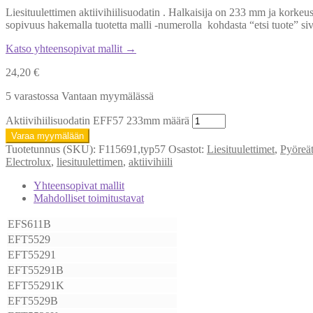
Liesituulettimen aktiivihiilisuodatin . Halkaisija on 233 mm ja kork
sopivuus hakemalla tuotetta malli -numerolla kohdasta “etsi tuote” s
Katso yhteensopivat mallit →
24,20
€
5 varastossa Vantaan myymälässä
Aktiivihiilisuodatin EFF57 233mm määrä
Varaa myymälään
Tuotetunnus (SKU):
F115691,typ57
Osastot:
Liesituulettimet
,
Pyöreät
Electrolux
,
liesituulettimen
,
aktiivihiili
Yhteensopivat mallit
Mahdolliset toimitustavat
EFS611B
EFT5529
EFT55291
EFT55291B
EFT55291K
EFT5529B