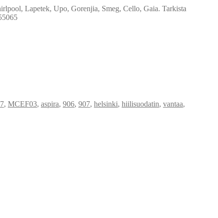
irlpool, Lapetek, Upo, Gorenjia, Smeg, Cello, Gaia. Tarkista
555065
57
,
MCEF03
,
aspira
,
906
,
907
,
helsinki
,
hiilisuodatin
,
vantaa
,