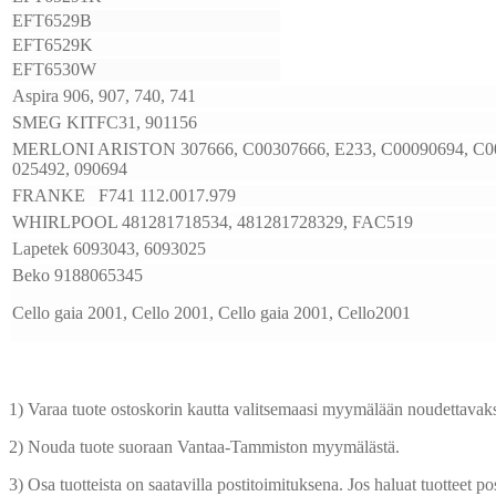
EFT6529B
EFT6529K
EFT6530W
Aspira 906, 907, 740, 741
SMEG KITFC31, 901156
MERLONI ARISTON 307666, C00307666, E233, C00090694, C00
025492, 090694
FRANKE F741 112.0017.979
WHIRLPOOL 481281718534, 481281728329, FAC519
Lapetek 6093043, 6093025
Beko 9188065345
Cello gaia 2001, Cello 2001, Cello gaia 2001, Cello2001
1) Varaa tuote ostoskorin kautta valitsemaasi myymälään noudettavaks
2) Nouda tuote suoraan Vantaa-Tammiston myymälästä.
3) Osa tuotteista on saatavilla postitoimituksena. Jos haluat tuotteet pos