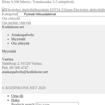
Hinta 9,50€/lähetys. Toimitusaika 3-5 arkipäivää.
Electrolux aktiivihi
Kategoriat
Ota yhteyttä
Ota meihin yhteyttä
Kodinkone.net
Asiakaspalvelu
Myymälä
Ota yhteyttä
Myymälä
Vantaa
Säätökuja 2, 01520 Vantaa.
Puh. 09 566 4747
asiakaspalvelu@kodinkone.net
© KODINKONE.NET 2020
Oma tili
Haku
Products search