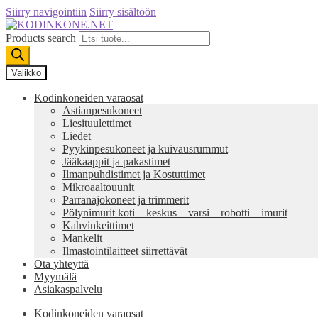
Siirry navigointiin
Siirry sisältöön
Products search
Valikko
Kodinkoneiden varaosat
Astianpesukoneet
Liesituulettimet
Liedet
Pyykinpesukoneet ja kuivausrummut
Jääkaappit ja pakastimet
Ilmanpuhdistimet ja Kostuttimet
Mikroaaltouunit
Parranajokoneet ja trimmerit
Pölynimurit koti – keskus – varsi – robotti – imurit
Kahvinkeittimet
Mankelit
Ilmastointilaitteet siirrettävät
Ota yhteyttä
Myymälä
Asiakaspalvelu
Kodinkoneiden varaosat