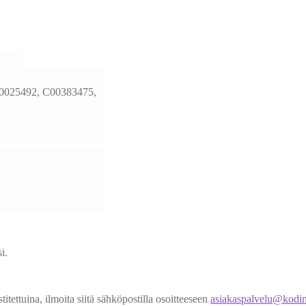
025492, C00383475,
i.
titettuina, ilmoita siitä sähköpostilla osoitteeseen
asiakaspalvelu@kodin