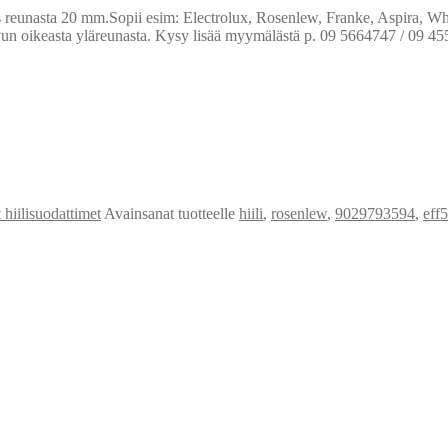
eus reunasta 20 mm.Sopii esim: Electrolux, Rosenlew, Franke, Aspira, Wh
ivun oikeasta yläreunasta. Kysy lisää myymälästä p. 09 5664747 / 09 4
 hiilisuodattimet
Avainsanat tuotteelle
hiili
,
rosenlew
,
9029793594
,
eff