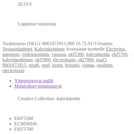
20,19
€
Loppunut varastosta
Tuotetunnus (SKU):
9001672915,900 16 72-91/5
Osastot:
Vesisuodattimet
,
Kahvinkeittimet
Avainsanat tuotteelle
Electrolux
,
tammisto
,
vedensuodatin
,
varaosa
,
ekf5300
,
kahvinkeitin
,
ekf5700
,
kahvinkeittimen
,
ekf7800
,
electrolusiin
,
ekf7900
,
epaf3
,
9001672915
,
epaf6
,
epaf
,
keitin
,
helsinki
,
vantaa
,
suodatin
,
electroluxin
Yhteensopivat mallit
Mahdolliset toimitustavat
Creative Collection -kahvinkeitin
EKF5300
ECM5604S
EKF5700