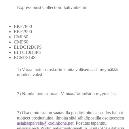
Expressionist Collection -kahvinkeitin
EKF7800
EKF7900
CMP50
CMP60
ELDC12D8PS
ELTC10D8PS
ECM7814S
1) Varaa tuote ostoskorin kautta valitsemaasi myymälään
noudettavaksi.
2) Nouda tuote suoraan Vantaa-Tammiston myymälästä.
3) Osa tuotteista on saatavilla postitoimituksena. Jos haluat
tuotteet postitettuina, ilmoita siitä sähköpostilla osoitteeseen
asiakaspalvelu@kodinkone.net
. Postitus tapahtuu
ensisijaisesti Postin pakettiautomaattiin. Hinta 9,50€/lähetys.