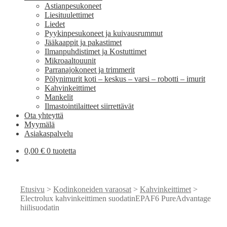
Astianpesukoneet
Liesituulettimet
Liedet
Pyykinpesukoneet ja kuivausrummut
Jääkaappit ja pakastimet
Ilmanpuhdistimet ja Kostuttimet
Mikroaaltouunit
Parranajokoneet ja trimmerit
Pölynimurit koti – keskus – varsi – robotti – imurit
Kahvinkeittimet
Mankelit
Ilmastointilaitteet siirrettävät
Ota yhteyttä
Myymälä
Asiakaspalvelu
0,00
€
0 tuotetta
Etusivu
>
Kodinkoneiden varaosat
>
Kahvinkeittimet
>
Electrolux kahvinkeittimen suodatinEPAF6 PureAdvantage
hiilisuodatin