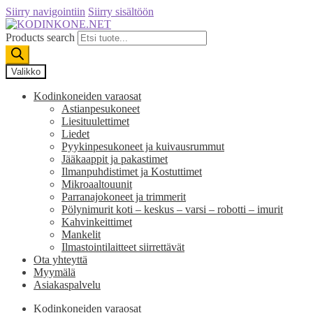
Siirry navigointiin
Siirry sisältöön
Products search
Valikko
Kodinkoneiden varaosat
Astianpesukoneet
Liesituulettimet
Liedet
Pyykinpesukoneet ja kuivausrummut
Jääkaappit ja pakastimet
Ilmanpuhdistimet ja Kostuttimet
Mikroaaltouunit
Parranajokoneet ja trimmerit
Pölynimurit koti – keskus – varsi – robotti – imurit
Kahvinkeittimet
Mankelit
Ilmastointilaitteet siirrettävät
Ota yhteyttä
Myymälä
Asiakaspalvelu
Kodinkoneiden varaosat