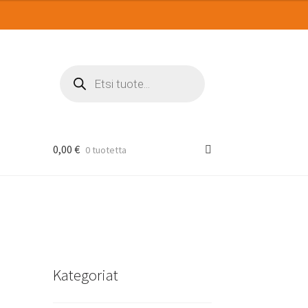
Products
search
0,00
€
0 tuotetta
Kategoriat