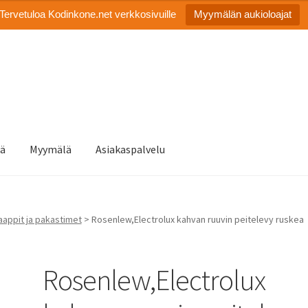
Tervetuloa Kodinkone.net verkkosivuille
Myymälän aukioloajat
tä
Myymälä
Asiakaspalvelu
appit ja pakastimet
> Rosenlew,Electrolux kahvan ruuvin peitelevy ruskea
Rosenlew,Electrolux