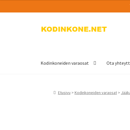
Siirry
Siirry
navigointiin
sisältöön
Kodinkoneiden varaosat
Ota yhteyt
Etusivu
>
Kodinkoneiden varaosat
>
Jääka