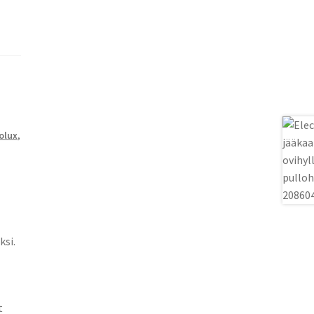
olux
,
ksi.
t