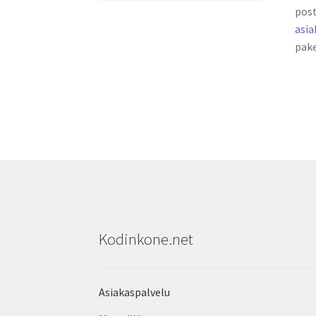
post
asi
pake
Kodinkone.net
Asiakaspalvelu