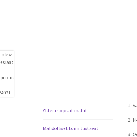
1) V
Yhteensopivat mallit
2) 
Mahdolliset toimitustavat
3) O