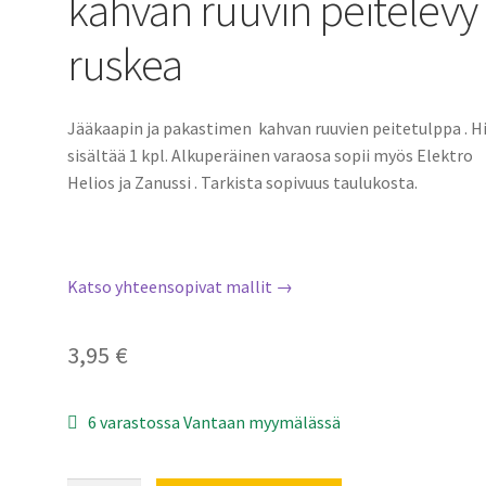
kahvan ruuvin peitelevy
ruskea
Jääkaapin ja pakastimen kahvan ruuvien peitetulppa . H
sisältää 1 kpl. Alkuperäinen varaosa sopii myös Elektro
Helios ja Zanussi . Tarkista sopivuus taulukosta.
Katso yhteensopivat mallit →
3,95
€
6 varastossa Vantaan myymälässä