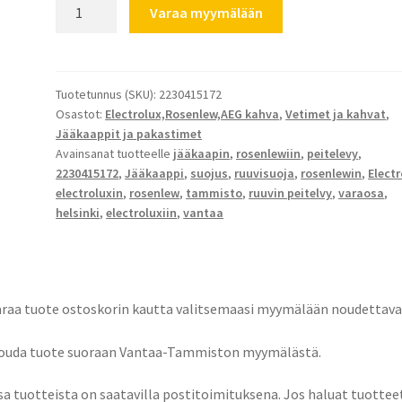
Rosenlew,Electrolux
Varaa myymälään
kahvan
ruuvin
peitelevy
ruskea
Tuotetunnus (SKU):
2230415172
Osastot:
Electrolux,Rosenlew,AEG kahva
,
Vetimet ja kahvat
,
määrä
Jääkaappit ja pakastimet
Avainsanat tuotteelle
jääkaapin
,
rosenlewiin
,
peitelevy
,
2230415172
,
Jääkaappi
,
suojus
,
ruuvisuoja
,
rosenlewin
,
Electr
electroluxin
,
rosenlew
,
tammisto
,
ruuvin peitelvy
,
varaosa
,
helsinki
,
electroluxiin
,
vantaa
araa tuote ostoskorin kautta valitsemaasi myymälään noudettava
Nouda tuote suoraan Vantaa-Tammiston myymälästä.
sa tuotteista on saatavilla postitoimituksena. Jos haluat tuottee