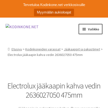
Tervetuloa Kodinkone.net verkkosivuille
Myymälän aukioloajat
Siirry
Siirry
Valikko
navigointiin
sisältöön
Laajen
Kodinkoneiden varaosat
alemm
Etusivu
>
Kodinkoneiden varaosat
>
Jääkaappit ja pakastimet
>
tason
Ota yhteyttä
Electrolux jääkaapin kahva vedin 2636027050 475mm
valikko
Myymälä
Asiakaspalvelu
Electrolux jääkaapin kahva vedin
2636027050 475mm