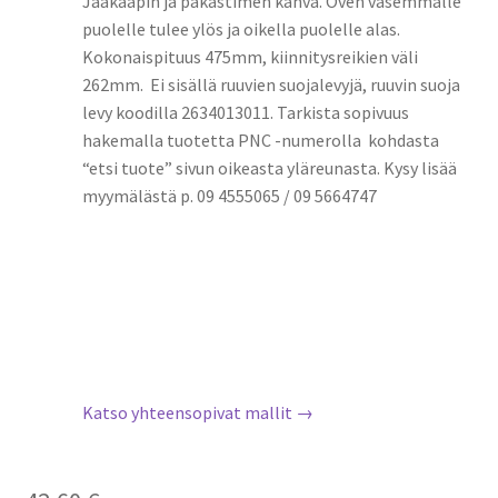
Jääkaapin ja pakastimen kahva. Oven vasemmalle
puolelle tulee ylös ja oikella puolelle alas.
Kokonaispituus 475mm, kiinnitysreikien väli
262mm. Ei sisällä ruuvien suojalevyjä, ruuvin suoja
levy koodilla 2634013011. Tarkista sopivuus
hakemalla tuotetta PNC -numerolla kohdasta
“etsi tuote” sivun oikeasta yläreunasta. Kysy lisää
myymälästä p. 09 4555065 / 09 5664747
Katso yhteensopivat mallit →